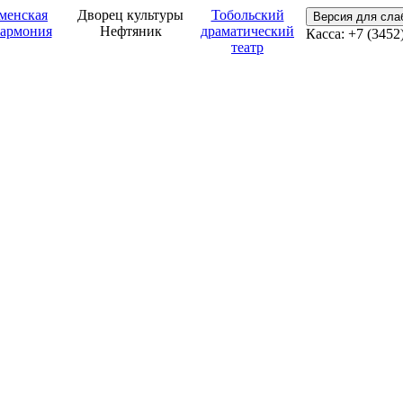
менская
Дворец культуры
Тобольский
Версия для сл
армония
Нефтяник
драматический
Касса: +7 (3452
театр