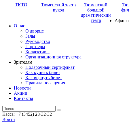
ТКТО
Тюменский театр
Тюменский
Тю
кукол
большой
фил
драматический
театр
Афиша
О нас
О дворце
Залы
Руководство
Партнеры
Коллективы
Организационная структура
Зрителям
Подарочный сертификат
Как купить билет
Как вернуть билет
Правила посещения
Новости
Акции
Контакты
Касса: +7 (3452)
28-32-32
Войти