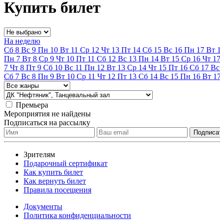
Купить билет
На неделю
Сб
8
Вс
9
Пн
10
Вт
11
Ср
12
Чт
13
Пт
14
Сб
15
Вс
16
Пн
17
Вт
Пн
7
Вт
8
Ср
9
Чт
10
Пт
11
Сб
12
Вс
13
Пн
14
Вт
15
Ср
16
Чт
1
7
Чт
8
Пт
9
Сб
10
Вс
11
Пн
12
Вт
13
Ср
14
Чт
15
Пт
16
Сб
17
Вс
Сб
7
Вс
8
Пн
9
Вт
10
Ср
11
Чт
12
Пт
13
Сб
14
Вс
15
Пн
16
Вт
1
Премьера
Мероприятия не найдены
Подписаться на рассылку
Зрителям
Подарочный сертификат
Как купить билет
Как вернуть билет
Правила посещения
Документы
Политика конфиденциальности