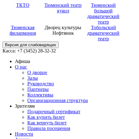
ТКТО
Тюменский театр
Тюменский
кукол
большой
драматический
театр
Тюменская
Дворец культуры
Тобольский
филармония
Нефтяник
драматический
театр
Версия для слабовидящих
Касса: +7 (3452)
28-32-32
Афиша
О нас
О дворце
Залы
Руководство
Партнеры
Коллективы
Организационная структура
Зрителям
Подарочный сертификат
Как купить билет
Как вернуть билет
Правила посещения
Новости