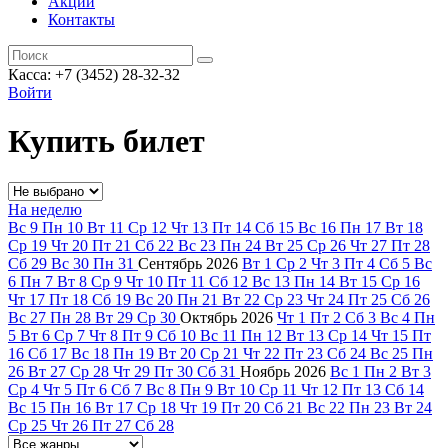
Акции
Контакты
Касса: +7 (3452)
28-32-32
Войти
Купить билет
На неделю
Вс
9
Пн
10
Вт
11
Ср
12
Чт
13
Пт
14
Сб
15
Вс
16
Пн
17
Вт
18
Ср
19
Чт
20
Пт
21
Сб
22
Вс
23
Пн
24
Вт
25
Ср
26
Чт
27
Пт
28
Сб
29
Вс
30
Пн
31
Сентябрь
2026
Вт
1
Ср
2
Чт
3
Пт
4
Сб
5
Вс
6
Пн
7
Вт
8
Ср
9
Чт
10
Пт
11
Сб
12
Вс
13
Пн
14
Вт
15
Ср
16
Чт
17
Пт
18
Сб
19
Вс
20
Пн
21
Вт
22
Ср
23
Чт
24
Пт
25
Сб
26
Вс
27
Пн
28
Вт
29
Ср
30
Октябрь
2026
Чт
1
Пт
2
Сб
3
Вс
4
Пн
5
Вт
6
Ср
7
Чт
8
Пт
9
Сб
10
Вс
11
Пн
12
Вт
13
Ср
14
Чт
15
Пт
16
Сб
17
Вс
18
Пн
19
Вт
20
Ср
21
Чт
22
Пт
23
Сб
24
Вс
25
Пн
26
Вт
27
Ср
28
Чт
29
Пт
30
Сб
31
Ноябрь
2026
Вс
1
Пн
2
Вт
3
Ср
4
Чт
5
Пт
6
Сб
7
Вс
8
Пн
9
Вт
10
Ср
11
Чт
12
Пт
13
Сб
14
Вс
15
Пн
16
Вт
17
Ср
18
Чт
19
Пт
20
Сб
21
Вс
22
Пн
23
Вт
24
Ср
25
Чт
26
Пт
27
Сб
28