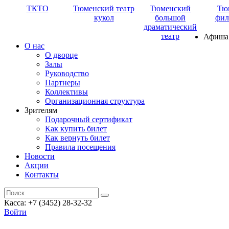
ТКТО
Тюменский театр
Тюменский
Тю
кукол
большой
фил
драматический
театр
Афиша
О нас
О дворце
Залы
Руководство
Партнеры
Коллективы
Организационная структура
Зрителям
Подарочный сертификат
Как купить билет
Как вернуть билет
Правила посещения
Новости
Акции
Контакты
Касса: +7 (3452)
28-32-32
Войти