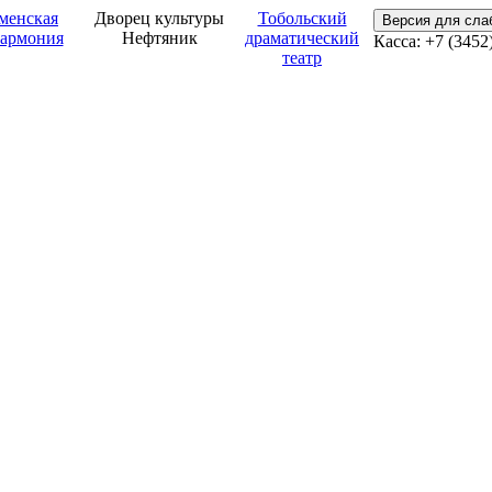
менская
Дворец культуры
Тобольский
Версия для сл
армония
Нефтяник
драматический
Касса: +7 (3452
театр