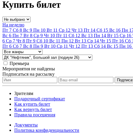
Купить билет
На неделю
Пт
7
Сб
8
Вс
9
Пн
10
Вт
11
Ср
12
Чт
13
Пт
14
Сб
15
Вс
16
Пн
1
Вс
6
Пн
7
Вт
8
Ср
9
Чт
10
Пт
11
Сб
12
Вс
13
Пн
14
Вт
15
Ср
16
6
Ср
7
Чт
8
Пт
9
Сб
10
Вс
11
Пн
12
Вт
13
Ср
14
Чт
15
Пт
16
Сб
Пт
6
Сб
7
Вс
8
Пн
9
Вт
10
Ср
11
Чт
12
Пт
13
Сб
14
Вс
15
Пн
16
Премьера
Мероприятия не найдены
Подписаться на рассылку
Зрителям
Подарочный сертификат
Как купить билет
Как вернуть билет
Правила посещения
Документы
Политика конфиденциальности