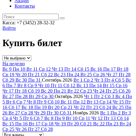
Акции
Контакты
Касса: +7 (3452)
28-32-32
Войти
Купить билет
На неделю
Вс
9
Пн
10
Вт
11
Ср
12
Чт
13
Пт
14
Сб
15
Вс
16
Пн
17
Вт
18
Ср
19
Чт
20
Пт
21
Сб
22
Вс
23
Пн
24
Вт
25
Ср
26
Чт
27
Пт
28
Сб
29
Вс
30
Пн
31
Сентябрь
2026
Вт
1
Ср
2
Чт
3
Пт
4
Сб
5
Вс
6
Пн
7
Вт
8
Ср
9
Чт
10
Пт
11
Сб
12
Вс
13
Пн
14
Вт
15
Ср
16
Чт
17
Пт
18
Сб
19
Вс
20
Пн
21
Вт
22
Ср
23
Чт
24
Пт
25
Сб
26
Вс
27
Пн
28
Вт
29
Ср
30
Октябрь
2026
Чт
1
Пт
2
Сб
3
Вс
4
Пн
5
Вт
6
Ср
7
Чт
8
Пт
9
Сб
10
Вс
11
Пн
12
Вт
13
Ср
14
Чт
15
Пт
16
Сб
17
Вс
18
Пн
19
Вт
20
Ср
21
Чт
22
Пт
23
Сб
24
Вс
25
Пн
26
Вт
27
Ср
28
Чт
29
Пт
30
Сб
31
Ноябрь
2026
Вс
1
Пн
2
Вт
3
Ср
4
Чт
5
Пт
6
Сб
7
Вс
8
Пн
9
Вт
10
Ср
11
Чт
12
Пт
13
Сб
14
Вс
15
Пн
16
Вт
17
Ср
18
Чт
19
Пт
20
Сб
21
Вс
22
Пн
23
Вт
24
Ср
25
Чт
26
Пт
27
Сб
28