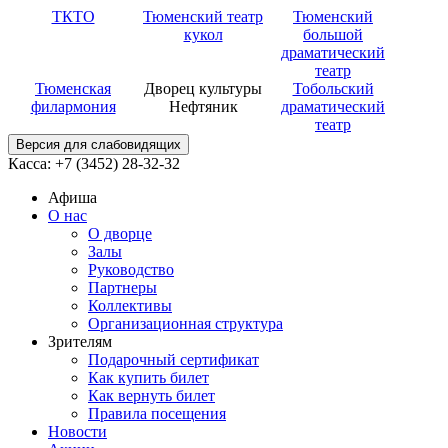
ТКТО
Тюменский театр
Тюменский
кукол
большой
драматический
театр
Тюменская
Дворец культуры
Тобольский
филармония
Нефтяник
драматический
театр
Версия для слабовидящих
Касса: +7 (3452)
28-32-32
Афиша
О нас
О дворце
Залы
Руководство
Партнеры
Коллективы
Организационная структура
Зрителям
Подарочный сертификат
Как купить билет
Как вернуть билет
Правила посещения
Новости