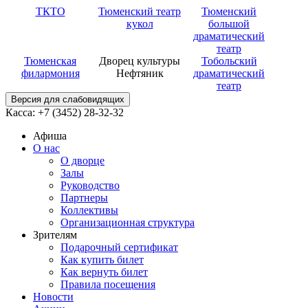
ТКТО
Тюменский театр
Тюменский
кукол
большой
драматический
театр
Тюменская
Дворец культуры
Тобольский
филармония
Нефтяник
драматический
театр
Версия для слабовидящих
Касса: +7 (3452)
28-32-32
Афиша
О нас
О дворце
Залы
Руководство
Партнеры
Коллективы
Организационная структура
Зрителям
Подарочный сертификат
Как купить билет
Как вернуть билет
Правила посещения
Новости