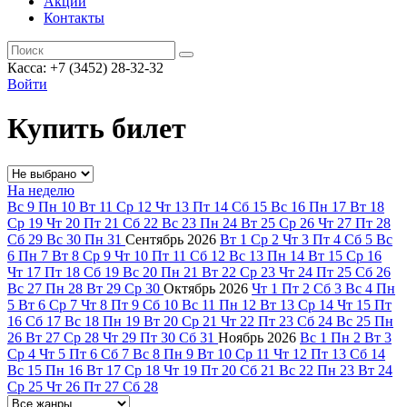
Акции
Контакты
Касса: +7 (3452)
28-32-32
Войти
Купить билет
На неделю
Вс
9
Пн
10
Вт
11
Ср
12
Чт
13
Пт
14
Сб
15
Вс
16
Пн
17
Вт
18
Ср
19
Чт
20
Пт
21
Сб
22
Вс
23
Пн
24
Вт
25
Ср
26
Чт
27
Пт
28
Сб
29
Вс
30
Пн
31
Сентябрь
2026
Вт
1
Ср
2
Чт
3
Пт
4
Сб
5
Вс
6
Пн
7
Вт
8
Ср
9
Чт
10
Пт
11
Сб
12
Вс
13
Пн
14
Вт
15
Ср
16
Чт
17
Пт
18
Сб
19
Вс
20
Пн
21
Вт
22
Ср
23
Чт
24
Пт
25
Сб
26
Вс
27
Пн
28
Вт
29
Ср
30
Октябрь
2026
Чт
1
Пт
2
Сб
3
Вс
4
Пн
5
Вт
6
Ср
7
Чт
8
Пт
9
Сб
10
Вс
11
Пн
12
Вт
13
Ср
14
Чт
15
Пт
16
Сб
17
Вс
18
Пн
19
Вт
20
Ср
21
Чт
22
Пт
23
Сб
24
Вс
25
Пн
26
Вт
27
Ср
28
Чт
29
Пт
30
Сб
31
Ноябрь
2026
Вс
1
Пн
2
Вт
3
Ср
4
Чт
5
Пт
6
Сб
7
Вс
8
Пн
9
Вт
10
Ср
11
Чт
12
Пт
13
Сб
14
Вс
15
Пн
16
Вт
17
Ср
18
Чт
19
Пт
20
Сб
21
Вс
22
Пн
23
Вт
24
Ср
25
Чт
26
Пт
27
Сб
28