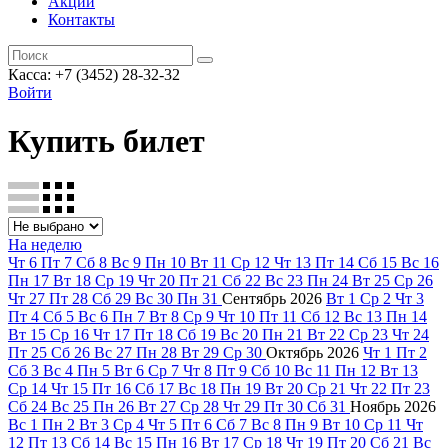
Акции
Контакты
Касса: +7 (3452)
28-32-32
Войти
Купить билет
На неделю
Чт
6
Пт
7
Сб
8
Вс
9
Пн
10
Вт
11
Ср
12
Чт
13
Пт
14
Сб
15
Вс
16
Пн
17
Вт
18
Ср
19
Чт
20
Пт
21
Сб
22
Вс
23
Пн
24
Вт
25
Ср
26
Чт
27
Пт
28
Сб
29
Вс
30
Пн
31
Сентябрь
2026
Вт
1
Ср
2
Чт
3
Пт
4
Сб
5
Вс
6
Пн
7
Вт
8
Ср
9
Чт
10
Пт
11
Сб
12
Вс
13
Пн
14
Вт
15
Ср
16
Чт
17
Пт
18
Сб
19
Вс
20
Пн
21
Вт
22
Ср
23
Чт
24
Пт
25
Сб
26
Вс
27
Пн
28
Вт
29
Ср
30
Октябрь
2026
Чт
1
Пт
2
Сб
3
Вс
4
Пн
5
Вт
6
Ср
7
Чт
8
Пт
9
Сб
10
Вс
11
Пн
12
Вт
13
Ср
14
Чт
15
Пт
16
Сб
17
Вс
18
Пн
19
Вт
20
Ср
21
Чт
22
Пт
23
Сб
24
Вс
25
Пн
26
Вт
27
Ср
28
Чт
29
Пт
30
Сб
31
Ноябрь
2026
Вс
1
Пн
2
Вт
3
Ср
4
Чт
5
Пт
6
Сб
7
Вс
8
Пн
9
Вт
10
Ср
11
Чт
12
Пт
13
Сб
14
Вс
15
Пн
16
Вт
17
Ср
18
Чт
19
Пт
20
Сб
21
Вс