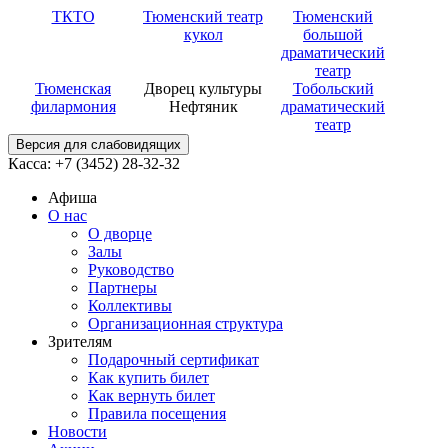
ТКТО
Тюменский театр
Тюменский
кукол
большой
драматический
театр
Тюменская
Дворец культуры
Тобольский
филармония
Нефтяник
драматический
театр
Версия для слабовидящих
Касса: +7 (3452)
28-32-32
Афиша
О нас
О дворце
Залы
Руководство
Партнеры
Коллективы
Организационная структура
Зрителям
Подарочный сертификат
Как купить билет
Как вернуть билет
Правила посещения
Новости