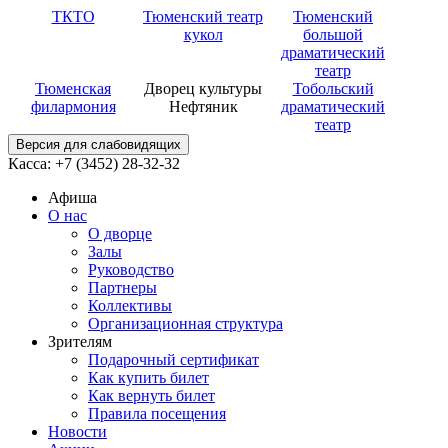
ТКТО
Тюменский театр
Тюменский
кукол
большой
драматический
театр
Тюменская
Дворец культуры
Тобольский
филармония
Нефтяник
драматический
театр
Версия для слабовидящих
Касса: +7 (3452)
28-32-32
Афиша
О нас
О дворце
Залы
Руководство
Партнеры
Коллективы
Организационная структура
Зрителям
Подарочный сертификат
Как купить билет
Как вернуть билет
Правила посещения
Новости