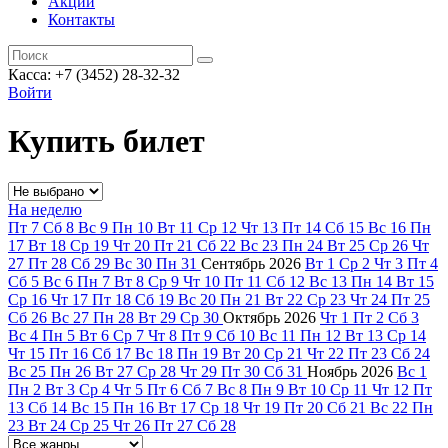
Акции
Контакты
Касса: +7 (3452)
28-32-32
Войти
Купить билет
На неделю
Пт
7
Сб
8
Вс
9
Пн
10
Вт
11
Ср
12
Чт
13
Пт
14
Сб
15
Вс
16
Пн
17
Вт
18
Ср
19
Чт
20
Пт
21
Сб
22
Вс
23
Пн
24
Вт
25
Ср
26
Чт
27
Пт
28
Сб
29
Вс
30
Пн
31
Сентябрь
2026
Вт
1
Ср
2
Чт
3
Пт
4
Сб
5
Вс
6
Пн
7
Вт
8
Ср
9
Чт
10
Пт
11
Сб
12
Вс
13
Пн
14
Вт
15
Ср
16
Чт
17
Пт
18
Сб
19
Вс
20
Пн
21
Вт
22
Ср
23
Чт
24
Пт
25
Сб
26
Вс
27
Пн
28
Вт
29
Ср
30
Октябрь
2026
Чт
1
Пт
2
Сб
3
Вс
4
Пн
5
Вт
6
Ср
7
Чт
8
Пт
9
Сб
10
Вс
11
Пн
12
Вт
13
Ср
14
Чт
15
Пт
16
Сб
17
Вс
18
Пн
19
Вт
20
Ср
21
Чт
22
Пт
23
Сб
24
Вс
25
Пн
26
Вт
27
Ср
28
Чт
29
Пт
30
Сб
31
Ноябрь
2026
Вс
1
Пн
2
Вт
3
Ср
4
Чт
5
Пт
6
Сб
7
Вс
8
Пн
9
Вт
10
Ср
11
Чт
12
Пт
13
Сб
14
Вс
15
Пн
16
Вт
17
Ср
18
Чт
19
Пт
20
Сб
21
Вс
22
Пн
23
Вт
24
Ср
25
Чт
26
Пт
27
Сб
28