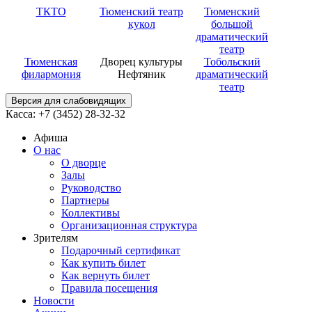
ТКТО
Тюменский театр
Тюменский
кукол
большой
драматический
театр
Тюменская
Дворец культуры
Тобольский
филармония
Нефтяник
драматический
театр
Версия для слабовидящих
Касса: +7 (3452)
28-32-32
Афиша
О нас
О дворце
Залы
Руководство
Партнеры
Коллективы
Организационная структура
Зрителям
Подарочный сертификат
Как купить билет
Как вернуть билет
Правила посещения
Новости