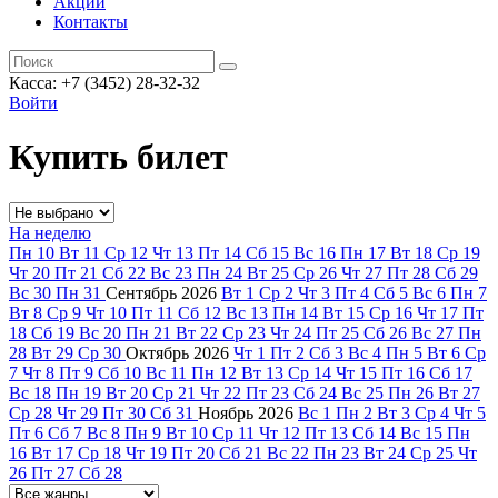
Акции
Контакты
Касса: +7 (3452)
28-32-32
Войти
Купить билет
На неделю
Пн
10
Вт
11
Ср
12
Чт
13
Пт
14
Сб
15
Вс
16
Пн
17
Вт
18
Ср
19
Чт
20
Пт
21
Сб
22
Вс
23
Пн
24
Вт
25
Ср
26
Чт
27
Пт
28
Сб
29
Вс
30
Пн
31
Сентябрь
2026
Вт
1
Ср
2
Чт
3
Пт
4
Сб
5
Вс
6
Пн
7
Вт
8
Ср
9
Чт
10
Пт
11
Сб
12
Вс
13
Пн
14
Вт
15
Ср
16
Чт
17
Пт
18
Сб
19
Вс
20
Пн
21
Вт
22
Ср
23
Чт
24
Пт
25
Сб
26
Вс
27
Пн
28
Вт
29
Ср
30
Октябрь
2026
Чт
1
Пт
2
Сб
3
Вс
4
Пн
5
Вт
6
Ср
7
Чт
8
Пт
9
Сб
10
Вс
11
Пн
12
Вт
13
Ср
14
Чт
15
Пт
16
Сб
17
Вс
18
Пн
19
Вт
20
Ср
21
Чт
22
Пт
23
Сб
24
Вс
25
Пн
26
Вт
27
Ср
28
Чт
29
Пт
30
Сб
31
Ноябрь
2026
Вс
1
Пн
2
Вт
3
Ср
4
Чт
5
Пт
6
Сб
7
Вс
8
Пн
9
Вт
10
Ср
11
Чт
12
Пт
13
Сб
14
Вс
15
Пн
16
Вт
17
Ср
18
Чт
19
Пт
20
Сб
21
Вс
22
Пн
23
Вт
24
Ср
25
Чт
26
Пт
27
Сб
28