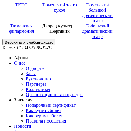
ТКТО
Тюменский театр
Тюменский
кукол
большой
драматический
театр
Тюменская
Дворец культуры
Тобольский
филармония
Нефтяник
драматический
театр
Версия для слабовидящих
Касса: +7 (3452)
28-32-32
Афиша
О нас
О дворце
Залы
Руководство
Партнеры
Коллективы
Организационная структура
Зрителям
Подарочный сертификат
Как купить билет
Как вернуть билет
Правила посещения
Новости