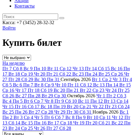
Акции
Контакты
Касса: +7 (3452)
28-32-32
Войти
Купить билет
На неделю
Пт
7
Сб
8
Вс
9
Пн
10
Вт
11
Ср
12
Чт
13
Пт
14
Сб
15
Вс
16
Пн
17
Вт
18
Ср
19
Чт
20
Пт
21
Сб
22
Вс
23
Пн
24
Вт
25
Ср
26
Чт
27
Пт
28
Сб
29
Вс
30
Пн
31
Сентябрь
2026
Вт
1
Ср
2
Чт
3
Пт
4
Сб
5
Вс
6
Пн
7
Вт
8
Ср
9
Чт
10
Пт
11
Сб
12
Вс
13
Пн
14
Вт
15
Ср
16
Чт
17
Пт
18
Сб
19
Вс
20
Пн
21
Вт
22
Ср
23
Чт
24
Пт
25
Сб
26
Вс
27
Пн
28
Вт
29
Ср
30
Октябрь
2026
Чт
1
Пт
2
Сб
3
Вс
4
Пн
5
Вт
6
Ср
7
Чт
8
Пт
9
Сб
10
Вс
11
Пн
12
Вт
13
Ср
14
Чт
15
Пт
16
Сб
17
Вс
18
Пн
19
Вт
20
Ср
21
Чт
22
Пт
23
Сб
24
Вс
25
Пн
26
Вт
27
Ср
28
Чт
29
Пт
30
Сб
31
Ноябрь
2026
Вс
1
Пн
2
Вт
3
Ср
4
Чт
5
Пт
6
Сб
7
Вс
8
Пн
9
Вт
10
Ср
11
Чт
12
Пт
13
Сб
14
Вс
15
Пн
16
Вт
17
Ср
18
Чт
19
Пт
20
Сб
21
Вс
22
Пн
23
Вт
24
Ср
25
Чт
26
Пт
27
Сб
28