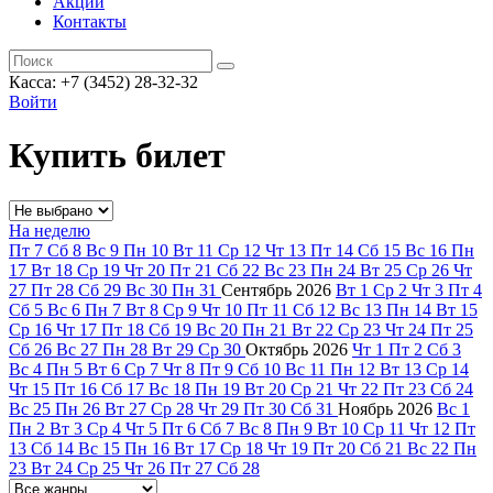
Акции
Контакты
Касса: +7 (3452)
28-32-32
Войти
Купить билет
На неделю
Пт
7
Сб
8
Вс
9
Пн
10
Вт
11
Ср
12
Чт
13
Пт
14
Сб
15
Вс
16
Пн
17
Вт
18
Ср
19
Чт
20
Пт
21
Сб
22
Вс
23
Пн
24
Вт
25
Ср
26
Чт
27
Пт
28
Сб
29
Вс
30
Пн
31
Сентябрь
2026
Вт
1
Ср
2
Чт
3
Пт
4
Сб
5
Вс
6
Пн
7
Вт
8
Ср
9
Чт
10
Пт
11
Сб
12
Вс
13
Пн
14
Вт
15
Ср
16
Чт
17
Пт
18
Сб
19
Вс
20
Пн
21
Вт
22
Ср
23
Чт
24
Пт
25
Сб
26
Вс
27
Пн
28
Вт
29
Ср
30
Октябрь
2026
Чт
1
Пт
2
Сб
3
Вс
4
Пн
5
Вт
6
Ср
7
Чт
8
Пт
9
Сб
10
Вс
11
Пн
12
Вт
13
Ср
14
Чт
15
Пт
16
Сб
17
Вс
18
Пн
19
Вт
20
Ср
21
Чт
22
Пт
23
Сб
24
Вс
25
Пн
26
Вт
27
Ср
28
Чт
29
Пт
30
Сб
31
Ноябрь
2026
Вс
1
Пн
2
Вт
3
Ср
4
Чт
5
Пт
6
Сб
7
Вс
8
Пн
9
Вт
10
Ср
11
Чт
12
Пт
13
Сб
14
Вс
15
Пн
16
Вт
17
Ср
18
Чт
19
Пт
20
Сб
21
Вс
22
Пн
23
Вт
24
Ср
25
Чт
26
Пт
27
Сб
28