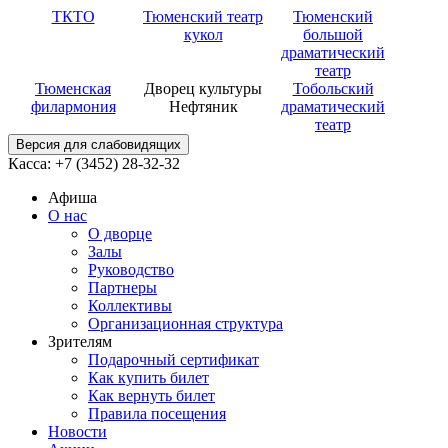
ТКТО
Тюменский театр
Тюменский
кукол
большой
драматический
театр
Тюменская
Дворец культуры
Тобольский
филармония
Нефтяник
драматический
театр
Версия для слабовидящих
Касса: +7 (3452)
28-32-32
Афиша
О нас
О дворце
Залы
Руководство
Партнеры
Коллективы
Организационная структура
Зрителям
Подарочный сертификат
Как купить билет
Как вернуть билет
Правила посещения
Новости