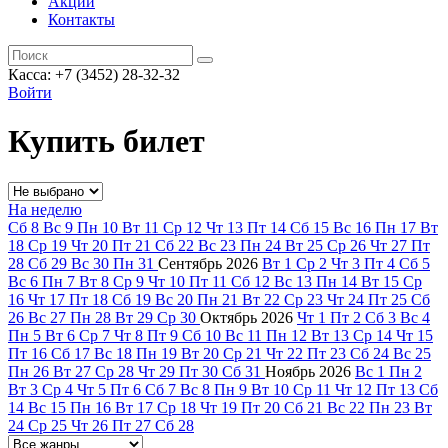
Акции
Контакты
Касса: +7 (3452)
28-32-32
Войти
Купить билет
На неделю
Сб
8
Вс
9
Пн
10
Вт
11
Ср
12
Чт
13
Пт
14
Сб
15
Вс
16
Пн
17
Вт
18
Ср
19
Чт
20
Пт
21
Сб
22
Вс
23
Пн
24
Вт
25
Ср
26
Чт
27
Пт
28
Сб
29
Вс
30
Пн
31
Сентябрь
2026
Вт
1
Ср
2
Чт
3
Пт
4
Сб
5
Вс
6
Пн
7
Вт
8
Ср
9
Чт
10
Пт
11
Сб
12
Вс
13
Пн
14
Вт
15
Ср
16
Чт
17
Пт
18
Сб
19
Вс
20
Пн
21
Вт
22
Ср
23
Чт
24
Пт
25
Сб
26
Вс
27
Пн
28
Вт
29
Ср
30
Октябрь
2026
Чт
1
Пт
2
Сб
3
Вс
4
Пн
5
Вт
6
Ср
7
Чт
8
Пт
9
Сб
10
Вс
11
Пн
12
Вт
13
Ср
14
Чт
15
Пт
16
Сб
17
Вс
18
Пн
19
Вт
20
Ср
21
Чт
22
Пт
23
Сб
24
Вс
25
Пн
26
Вт
27
Ср
28
Чт
29
Пт
30
Сб
31
Ноябрь
2026
Вс
1
Пн
2
Вт
3
Ср
4
Чт
5
Пт
6
Сб
7
Вс
8
Пн
9
Вт
10
Ср
11
Чт
12
Пт
13
Сб
14
Вс
15
Пн
16
Вт
17
Ср
18
Чт
19
Пт
20
Сб
21
Вс
22
Пн
23
Вт
24
Ср
25
Чт
26
Пт
27
Сб
28