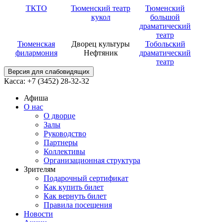
ТКТО
Тюменский театр
Тюменский
кукол
большой
драматический
театр
Тюменская
Дворец культуры
Тобольский
филармония
Нефтяник
драматический
театр
Версия для слабовидящих
Касса: +7 (3452)
28-32-32
Афиша
О нас
О дворце
Залы
Руководство
Партнеры
Коллективы
Организационная структура
Зрителям
Подарочный сертификат
Как купить билет
Как вернуть билет
Правила посещения
Новости