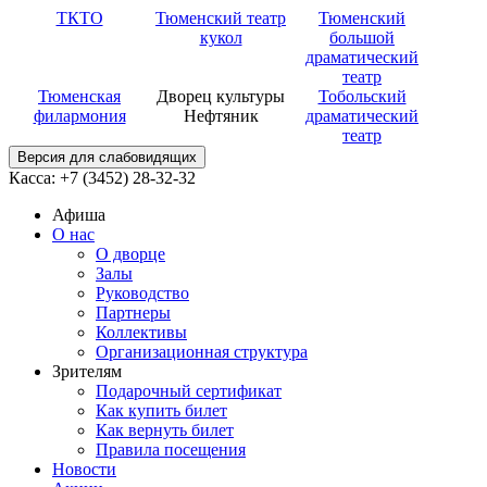
ТКТО
Тюменский театр
Тюменский
кукол
большой
драматический
театр
Тюменская
Дворец культуры
Тобольский
филармония
Нефтяник
драматический
театр
Версия для слабовидящих
Касса: +7 (3452)
28-32-32
Афиша
О нас
О дворце
Залы
Руководство
Партнеры
Коллективы
Организационная структура
Зрителям
Подарочный сертификат
Как купить билет
Как вернуть билет
Правила посещения
Новости