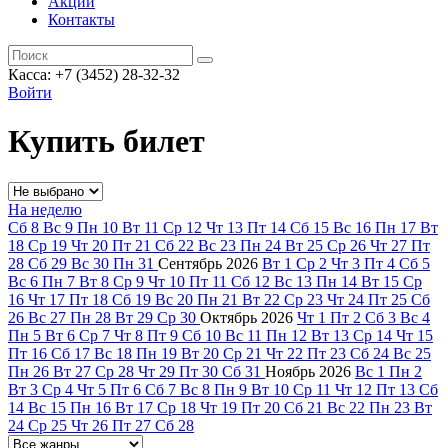
Акции
Контакты
Касса: +7 (3452)
28-32-32
Войти
Купить билет
На неделю
Сб
8
Вс
9
Пн
10
Вт
11
Ср
12
Чт
13
Пт
14
Сб
15
Вс
16
Пн
17
Вт
18
Ср
19
Чт
20
Пт
21
Сб
22
Вс
23
Пн
24
Вт
25
Ср
26
Чт
27
Пт
28
Сб
29
Вс
30
Пн
31
Сентябрь
2026
Вт
1
Ср
2
Чт
3
Пт
4
Сб
5
Вс
6
Пн
7
Вт
8
Ср
9
Чт
10
Пт
11
Сб
12
Вс
13
Пн
14
Вт
15
Ср
16
Чт
17
Пт
18
Сб
19
Вс
20
Пн
21
Вт
22
Ср
23
Чт
24
Пт
25
Сб
26
Вс
27
Пн
28
Вт
29
Ср
30
Октябрь
2026
Чт
1
Пт
2
Сб
3
Вс
4
Пн
5
Вт
6
Ср
7
Чт
8
Пт
9
Сб
10
Вс
11
Пн
12
Вт
13
Ср
14
Чт
15
Пт
16
Сб
17
Вс
18
Пн
19
Вт
20
Ср
21
Чт
22
Пт
23
Сб
24
Вс
25
Пн
26
Вт
27
Ср
28
Чт
29
Пт
30
Сб
31
Ноябрь
2026
Вс
1
Пн
2
Вт
3
Ср
4
Чт
5
Пт
6
Сб
7
Вс
8
Пн
9
Вт
10
Ср
11
Чт
12
Пт
13
Сб
14
Вс
15
Пн
16
Вт
17
Ср
18
Чт
19
Пт
20
Сб
21
Вс
22
Пн
23
Вт
24
Ср
25
Чт
26
Пт
27
Сб
28