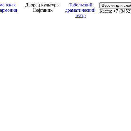
менская
Дворец культуры
Тобольский
Версия для сл
армония
Нефтяник
драматический
Касса: +7 (3452
театр