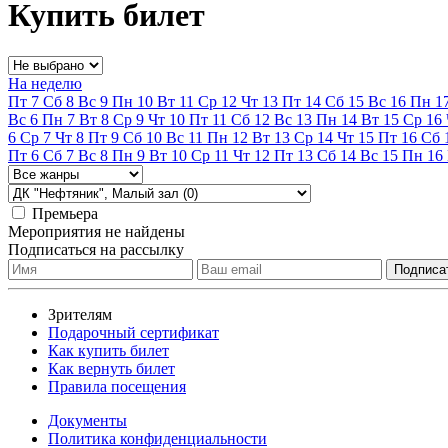
Купить билет
На неделю
Пт
7
Сб
8
Вс
9
Пн
10
Вт
11
Ср
12
Чт
13
Пт
14
Сб
15
Вс
16
Пн
1
Вс
6
Пн
7
Вт
8
Ср
9
Чт
10
Пт
11
Сб
12
Вс
13
Пн
14
Вт
15
Ср
16
6
Ср
7
Чт
8
Пт
9
Сб
10
Вс
11
Пн
12
Вт
13
Ср
14
Чт
15
Пт
16
Сб
Пт
6
Сб
7
Вс
8
Пн
9
Вт
10
Ср
11
Чт
12
Пт
13
Сб
14
Вс
15
Пн
16
Премьера
Мероприятия не найдены
Подписаться на рассылку
Зрителям
Подарочный сертификат
Как купить билет
Как вернуть билет
Правила посещения
Документы
Политика конфиденциальности