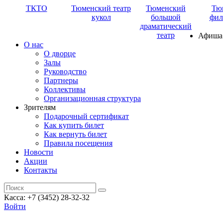
ТКТО
Тюменский театр
Тюменский
Тю
кукол
большой
фил
драматический
театр
Афиша
О нас
О дворце
Залы
Руководство
Партнеры
Коллективы
Организационная структура
Зрителям
Подарочный сертификат
Как купить билет
Как вернуть билет
Правила посещения
Новости
Акции
Контакты
Касса: +7 (3452)
28-32-32
Войти