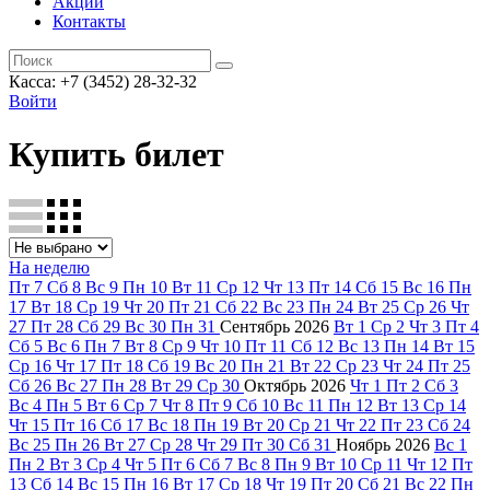
Акции
Контакты
Касса: +7 (3452)
28-32-32
Войти
Купить билет
На неделю
Пт
7
Сб
8
Вс
9
Пн
10
Вт
11
Ср
12
Чт
13
Пт
14
Сб
15
Вс
16
Пн
17
Вт
18
Ср
19
Чт
20
Пт
21
Сб
22
Вс
23
Пн
24
Вт
25
Ср
26
Чт
27
Пт
28
Сб
29
Вс
30
Пн
31
Сентябрь
2026
Вт
1
Ср
2
Чт
3
Пт
4
Сб
5
Вс
6
Пн
7
Вт
8
Ср
9
Чт
10
Пт
11
Сб
12
Вс
13
Пн
14
Вт
15
Ср
16
Чт
17
Пт
18
Сб
19
Вс
20
Пн
21
Вт
22
Ср
23
Чт
24
Пт
25
Сб
26
Вс
27
Пн
28
Вт
29
Ср
30
Октябрь
2026
Чт
1
Пт
2
Сб
3
Вс
4
Пн
5
Вт
6
Ср
7
Чт
8
Пт
9
Сб
10
Вс
11
Пн
12
Вт
13
Ср
14
Чт
15
Пт
16
Сб
17
Вс
18
Пн
19
Вт
20
Ср
21
Чт
22
Пт
23
Сб
24
Вс
25
Пн
26
Вт
27
Ср
28
Чт
29
Пт
30
Сб
31
Ноябрь
2026
Вс
1
Пн
2
Вт
3
Ср
4
Чт
5
Пт
6
Сб
7
Вс
8
Пн
9
Вт
10
Ср
11
Чт
12
Пт
13
Сб
14
Вс
15
Пн
16
Вт
17
Ср
18
Чт
19
Пт
20
Сб
21
Вс
22
Пн