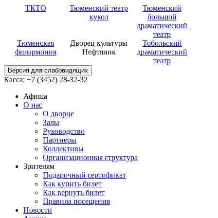
ТКТО
Тюменский театр
Тюменский
кукол
большой
драматический
театр
Тюменская
Дворец культуры
Тобольский
филармония
Нефтяник
драматический
театр
Версия для слабовидящих
Касса: +7 (3452)
28-32-32
Афиша
О нас
О дворце
Залы
Руководство
Партнеры
Коллективы
Организационная структура
Зрителям
Подарочный сертификат
Как купить билет
Как вернуть билет
Правила посещения
Новости