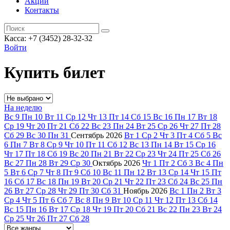
Акции
Контакты
Касса: +7 (3452)
28-32-32
Войти
Купить билет
На неделю
Вс
9
Пн
10
Вт
11
Ср
12
Чт
13
Пт
14
Сб
15
Вс
16
Пн
17
Вт
18
Ср
19
Чт
20
Пт
21
Сб
22
Вс
23
Пн
24
Вт
25
Ср
26
Чт
27
Пт
28
Сб
29
Вс
30
Пн
31
Сентябрь
2026
Вт
1
Ср
2
Чт
3
Пт
4
Сб
5
Вс
6
Пн
7
Вт
8
Ср
9
Чт
10
Пт
11
Сб
12
Вс
13
Пн
14
Вт
15
Ср
16
Чт
17
Пт
18
Сб
19
Вс
20
Пн
21
Вт
22
Ср
23
Чт
24
Пт
25
Сб
26
Вс
27
Пн
28
Вт
29
Ср
30
Октябрь
2026
Чт
1
Пт
2
Сб
3
Вс
4
Пн
5
Вт
6
Ср
7
Чт
8
Пт
9
Сб
10
Вс
11
Пн
12
Вт
13
Ср
14
Чт
15
Пт
16
Сб
17
Вс
18
Пн
19
Вт
20
Ср
21
Чт
22
Пт
23
Сб
24
Вс
25
Пн
26
Вт
27
Ср
28
Чт
29
Пт
30
Сб
31
Ноябрь
2026
Вс
1
Пн
2
Вт
3
Ср
4
Чт
5
Пт
6
Сб
7
Вс
8
Пн
9
Вт
10
Ср
11
Чт
12
Пт
13
Сб
14
Вс
15
Пн
16
Вт
17
Ср
18
Чт
19
Пт
20
Сб
21
Вс
22
Пн
23
Вт
24
Ср
25
Чт
26
Пт
27
Сб
28