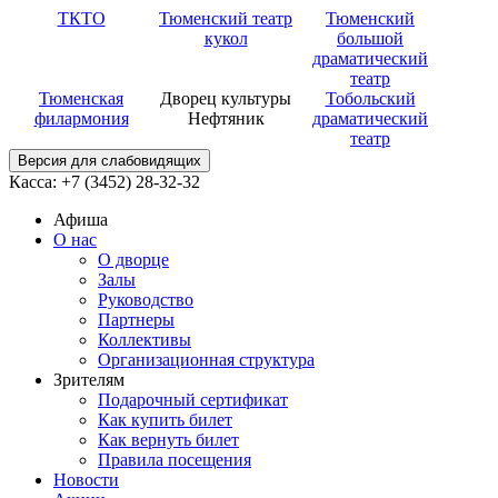
ТКТО
Тюменский театр
Тюменский
кукол
большой
драматический
театр
Тюменская
Дворец культуры
Тобольский
филармония
Нефтяник
драматический
театр
Версия для слабовидящих
Касса: +7 (3452)
28-32-32
Афиша
О нас
О дворце
Залы
Руководство
Партнеры
Коллективы
Организационная структура
Зрителям
Подарочный сертификат
Как купить билет
Как вернуть билет
Правила посещения
Новости