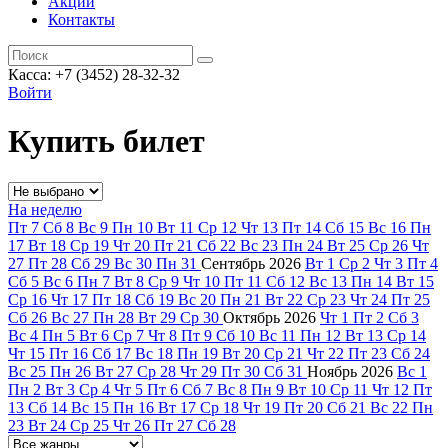
Акции
Контакты
Касса: +7 (3452)
28-32-32
Войти
Купить билет
На неделю
Пт
7
Сб
8
Вс
9
Пн
10
Вт
11
Ср
12
Чт
13
Пт
14
Сб
15
Вс
16
Пн
17
Вт
18
Ср
19
Чт
20
Пт
21
Сб
22
Вс
23
Пн
24
Вт
25
Ср
26
Чт
27
Пт
28
Сб
29
Вс
30
Пн
31
Сентябрь
2026
Вт
1
Ср
2
Чт
3
Пт
4
Сб
5
Вс
6
Пн
7
Вт
8
Ср
9
Чт
10
Пт
11
Сб
12
Вс
13
Пн
14
Вт
15
Ср
16
Чт
17
Пт
18
Сб
19
Вс
20
Пн
21
Вт
22
Ср
23
Чт
24
Пт
25
Сб
26
Вс
27
Пн
28
Вт
29
Ср
30
Октябрь
2026
Чт
1
Пт
2
Сб
3
Вс
4
Пн
5
Вт
6
Ср
7
Чт
8
Пт
9
Сб
10
Вс
11
Пн
12
Вт
13
Ср
14
Чт
15
Пт
16
Сб
17
Вс
18
Пн
19
Вт
20
Ср
21
Чт
22
Пт
23
Сб
24
Вс
25
Пн
26
Вт
27
Ср
28
Чт
29
Пт
30
Сб
31
Ноябрь
2026
Вс
1
Пн
2
Вт
3
Ср
4
Чт
5
Пт
6
Сб
7
Вс
8
Пн
9
Вт
10
Ср
11
Чт
12
Пт
13
Сб
14
Вс
15
Пн
16
Вт
17
Ср
18
Чт
19
Пт
20
Сб
21
Вс
22
Пн
23
Вт
24
Ср
25
Чт
26
Пт
27
Сб
28