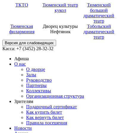
ТКТО
Тюменский театр
Тюменский
кукол
большой
драматический
театр
Тюменская
Дворец культуры
Тобольский
филармония
Нефтяник
драматический
театр
Версия для слабовидящих
Касса: +7 (3452)
28-32-32
Афиша
О нас
О дворце
Залы
Руководство
Партнеры
Коллективы
Организационная структура
Зрителям
Подарочный сертификат
Как купить билет
Как вернуть билет
Правила посещения
Новости