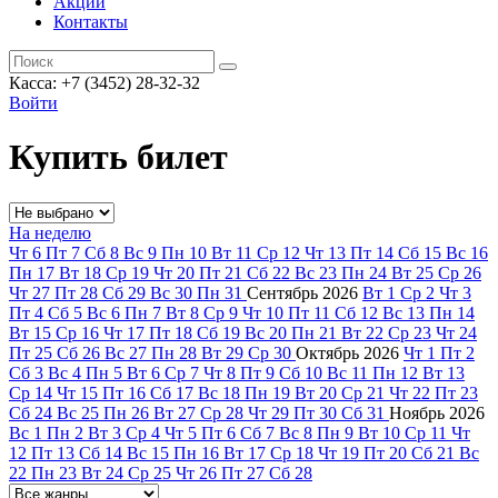
Акции
Контакты
Касса: +7 (3452)
28-32-32
Войти
Купить билет
На неделю
Чт
6
Пт
7
Сб
8
Вс
9
Пн
10
Вт
11
Ср
12
Чт
13
Пт
14
Сб
15
Вс
16
Пн
17
Вт
18
Ср
19
Чт
20
Пт
21
Сб
22
Вс
23
Пн
24
Вт
25
Ср
26
Чт
27
Пт
28
Сб
29
Вс
30
Пн
31
Сентябрь
2026
Вт
1
Ср
2
Чт
3
Пт
4
Сб
5
Вс
6
Пн
7
Вт
8
Ср
9
Чт
10
Пт
11
Сб
12
Вс
13
Пн
14
Вт
15
Ср
16
Чт
17
Пт
18
Сб
19
Вс
20
Пн
21
Вт
22
Ср
23
Чт
24
Пт
25
Сб
26
Вс
27
Пн
28
Вт
29
Ср
30
Октябрь
2026
Чт
1
Пт
2
Сб
3
Вс
4
Пн
5
Вт
6
Ср
7
Чт
8
Пт
9
Сб
10
Вс
11
Пн
12
Вт
13
Ср
14
Чт
15
Пт
16
Сб
17
Вс
18
Пн
19
Вт
20
Ср
21
Чт
22
Пт
23
Сб
24
Вс
25
Пн
26
Вт
27
Ср
28
Чт
29
Пт
30
Сб
31
Ноябрь
2026
Вс
1
Пн
2
Вт
3
Ср
4
Чт
5
Пт
6
Сб
7
Вс
8
Пн
9
Вт
10
Ср
11
Чт
12
Пт
13
Сб
14
Вс
15
Пн
16
Вт
17
Ср
18
Чт
19
Пт
20
Сб
21
Вс
22
Пн
23
Вт
24
Ср
25
Чт
26
Пт
27
Сб
28