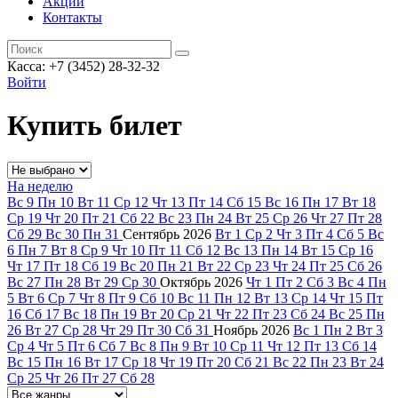
Акции
Контакты
Касса: +7 (3452)
28-32-32
Войти
Купить билет
На неделю
Вс
9
Пн
10
Вт
11
Ср
12
Чт
13
Пт
14
Сб
15
Вс
16
Пн
17
Вт
18
Ср
19
Чт
20
Пт
21
Сб
22
Вс
23
Пн
24
Вт
25
Ср
26
Чт
27
Пт
28
Сб
29
Вс
30
Пн
31
Сентябрь
2026
Вт
1
Ср
2
Чт
3
Пт
4
Сб
5
Вс
6
Пн
7
Вт
8
Ср
9
Чт
10
Пт
11
Сб
12
Вс
13
Пн
14
Вт
15
Ср
16
Чт
17
Пт
18
Сб
19
Вс
20
Пн
21
Вт
22
Ср
23
Чт
24
Пт
25
Сб
26
Вс
27
Пн
28
Вт
29
Ср
30
Октябрь
2026
Чт
1
Пт
2
Сб
3
Вс
4
Пн
5
Вт
6
Ср
7
Чт
8
Пт
9
Сб
10
Вс
11
Пн
12
Вт
13
Ср
14
Чт
15
Пт
16
Сб
17
Вс
18
Пн
19
Вт
20
Ср
21
Чт
22
Пт
23
Сб
24
Вс
25
Пн
26
Вт
27
Ср
28
Чт
29
Пт
30
Сб
31
Ноябрь
2026
Вс
1
Пн
2
Вт
3
Ср
4
Чт
5
Пт
6
Сб
7
Вс
8
Пн
9
Вт
10
Ср
11
Чт
12
Пт
13
Сб
14
Вс
15
Пн
16
Вт
17
Ср
18
Чт
19
Пт
20
Сб
21
Вс
22
Пн
23
Вт
24
Ср
25
Чт
26
Пт
27
Сб
28