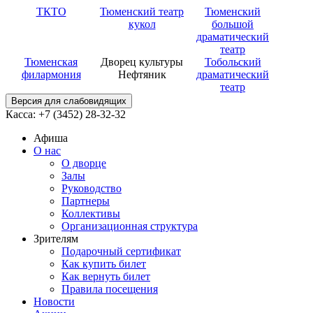
ТКТО
Тюменский театр
Тюменский
кукол
большой
драматический
театр
Тюменская
Дворец культуры
Тобольский
филармония
Нефтяник
драматический
театр
Версия для слабовидящих
Касса: +7 (3452)
28-32-32
Афиша
О нас
О дворце
Залы
Руководство
Партнеры
Коллективы
Организационная структура
Зрителям
Подарочный сертификат
Как купить билет
Как вернуть билет
Правила посещения
Новости