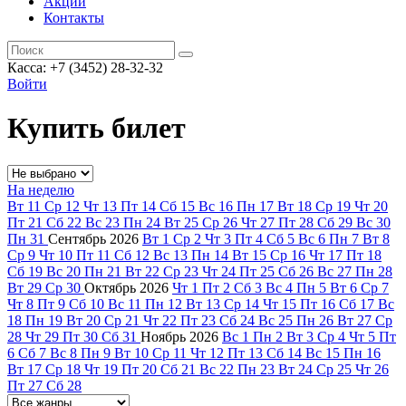
Акции
Контакты
Касса: +7 (3452)
28-32-32
Войти
Купить билет
На неделю
Вт
11
Ср
12
Чт
13
Пт
14
Сб
15
Вс
16
Пн
17
Вт
18
Ср
19
Чт
20
Пт
21
Сб
22
Вс
23
Пн
24
Вт
25
Ср
26
Чт
27
Пт
28
Сб
29
Вс
30
Пн
31
Сентябрь
2026
Вт
1
Ср
2
Чт
3
Пт
4
Сб
5
Вс
6
Пн
7
Вт
8
Ср
9
Чт
10
Пт
11
Сб
12
Вс
13
Пн
14
Вт
15
Ср
16
Чт
17
Пт
18
Сб
19
Вс
20
Пн
21
Вт
22
Ср
23
Чт
24
Пт
25
Сб
26
Вс
27
Пн
28
Вт
29
Ср
30
Октябрь
2026
Чт
1
Пт
2
Сб
3
Вс
4
Пн
5
Вт
6
Ср
7
Чт
8
Пт
9
Сб
10
Вс
11
Пн
12
Вт
13
Ср
14
Чт
15
Пт
16
Сб
17
Вс
18
Пн
19
Вт
20
Ср
21
Чт
22
Пт
23
Сб
24
Вс
25
Пн
26
Вт
27
Ср
28
Чт
29
Пт
30
Сб
31
Ноябрь
2026
Вс
1
Пн
2
Вт
3
Ср
4
Чт
5
Пт
6
Сб
7
Вс
8
Пн
9
Вт
10
Ср
11
Чт
12
Пт
13
Сб
14
Вс
15
Пн
16
Вт
17
Ср
18
Чт
19
Пт
20
Сб
21
Вс
22
Пн
23
Вт
24
Ср
25
Чт
26
Пт
27
Сб
28