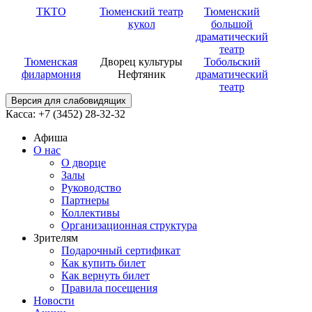
ТКТО
Тюменский театр
Тюменский
кукол
большой
драматический
театр
Тюменская
Дворец культуры
Тобольский
филармония
Нефтяник
драматический
театр
Версия для слабовидящих
Касса: +7 (3452)
28-32-32
Афиша
О нас
О дворце
Залы
Руководство
Партнеры
Коллективы
Организационная структура
Зрителям
Подарочный сертификат
Как купить билет
Как вернуть билет
Правила посещения
Новости