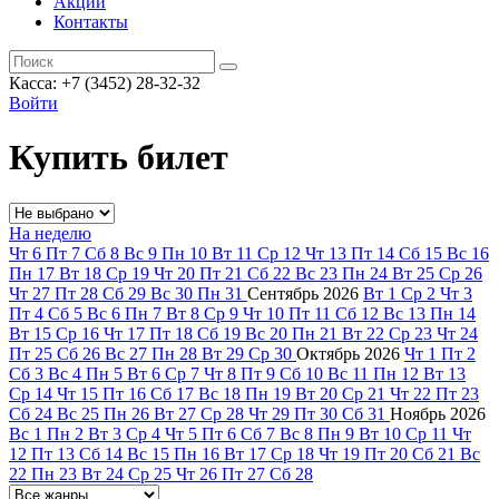
Акции
Контакты
Касса: +7 (3452)
28-32-32
Войти
Купить билет
На неделю
Чт
6
Пт
7
Сб
8
Вс
9
Пн
10
Вт
11
Ср
12
Чт
13
Пт
14
Сб
15
Вс
16
Пн
17
Вт
18
Ср
19
Чт
20
Пт
21
Сб
22
Вс
23
Пн
24
Вт
25
Ср
26
Чт
27
Пт
28
Сб
29
Вс
30
Пн
31
Сентябрь
2026
Вт
1
Ср
2
Чт
3
Пт
4
Сб
5
Вс
6
Пн
7
Вт
8
Ср
9
Чт
10
Пт
11
Сб
12
Вс
13
Пн
14
Вт
15
Ср
16
Чт
17
Пт
18
Сб
19
Вс
20
Пн
21
Вт
22
Ср
23
Чт
24
Пт
25
Сб
26
Вс
27
Пн
28
Вт
29
Ср
30
Октябрь
2026
Чт
1
Пт
2
Сб
3
Вс
4
Пн
5
Вт
6
Ср
7
Чт
8
Пт
9
Сб
10
Вс
11
Пн
12
Вт
13
Ср
14
Чт
15
Пт
16
Сб
17
Вс
18
Пн
19
Вт
20
Ср
21
Чт
22
Пт
23
Сб
24
Вс
25
Пн
26
Вт
27
Ср
28
Чт
29
Пт
30
Сб
31
Ноябрь
2026
Вс
1
Пн
2
Вт
3
Ср
4
Чт
5
Пт
6
Сб
7
Вс
8
Пн
9
Вт
10
Ср
11
Чт
12
Пт
13
Сб
14
Вс
15
Пн
16
Вт
17
Ср
18
Чт
19
Пт
20
Сб
21
Вс
22
Пн
23
Вт
24
Ср
25
Чт
26
Пт
27
Сб
28