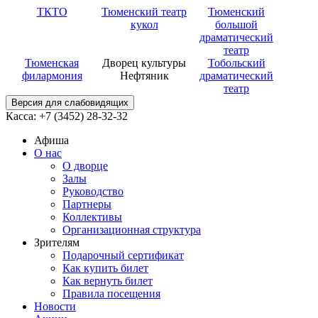
ТКТО
Тюменский театр
Тюменский
кукол
большой
драматический
театр
Тюменская
Дворец культуры
Тобольский
филармония
Нефтяник
драматический
театр
Версия для слабовидящих
Касса: +7 (3452)
28-32-32
Афиша
О нас
О дворце
Залы
Руководство
Партнеры
Коллективы
Организационная структура
Зрителям
Подарочный сертификат
Как купить билет
Как вернуть билет
Правила посещения
Новости