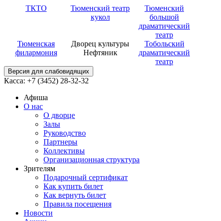
ТКТО
Тюменский театр
Тюменский
кукол
большой
драматический
театр
Тюменская
Дворец культуры
Тобольский
филармония
Нефтяник
драматический
театр
Версия для слабовидящих
Касса: +7 (3452)
28-32-32
Афиша
О нас
О дворце
Залы
Руководство
Партнеры
Коллективы
Организационная структура
Зрителям
Подарочный сертификат
Как купить билет
Как вернуть билет
Правила посещения
Новости