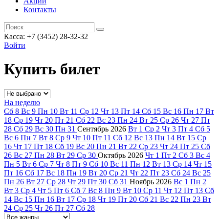
Акции
Контакты
Касса: +7 (3452)
28-32-32
Войти
Купить билет
На неделю
Сб
8
Вс
9
Пн
10
Вт
11
Ср
12
Чт
13
Пт
14
Сб
15
Вс
16
Пн
17
Вт
18
Ср
19
Чт
20
Пт
21
Сб
22
Вс
23
Пн
24
Вт
25
Ср
26
Чт
27
Пт
28
Сб
29
Вс
30
Пн
31
Сентябрь
2026
Вт
1
Ср
2
Чт
3
Пт
4
Сб
5
Вс
6
Пн
7
Вт
8
Ср
9
Чт
10
Пт
11
Сб
12
Вс
13
Пн
14
Вт
15
Ср
16
Чт
17
Пт
18
Сб
19
Вс
20
Пн
21
Вт
22
Ср
23
Чт
24
Пт
25
Сб
26
Вс
27
Пн
28
Вт
29
Ср
30
Октябрь
2026
Чт
1
Пт
2
Сб
3
Вс
4
Пн
5
Вт
6
Ср
7
Чт
8
Пт
9
Сб
10
Вс
11
Пн
12
Вт
13
Ср
14
Чт
15
Пт
16
Сб
17
Вс
18
Пн
19
Вт
20
Ср
21
Чт
22
Пт
23
Сб
24
Вс
25
Пн
26
Вт
27
Ср
28
Чт
29
Пт
30
Сб
31
Ноябрь
2026
Вс
1
Пн
2
Вт
3
Ср
4
Чт
5
Пт
6
Сб
7
Вс
8
Пн
9
Вт
10
Ср
11
Чт
12
Пт
13
Сб
14
Вс
15
Пн
16
Вт
17
Ср
18
Чт
19
Пт
20
Сб
21
Вс
22
Пн
23
Вт
24
Ср
25
Чт
26
Пт
27
Сб
28