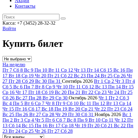
Акции
Контакты
Касса: +7 (3452)
28-32-32
Войти
Купить билет
На неделю
Пт
7
Сб
8
Вс
9
Пн
10
Вт
11
Ср
12
Чт
13
Пт
14
Сб
15
Вс
16
Пн
17
Вт
18
Ср
19
Чт
20
Пт
21
Сб
22
Вс
23
Пн
24
Вт
25
Ср
26
Чт
27
Пт
28
Сб
29
Вс
30
Пн
31
Сентябрь
2026
Вт
1
Ср
2
Чт
3
Пт
4
Сб
5
Вс
6
Пн
7
Вт
8
Ср
9
Чт
10
Пт
11
Сб
12
Вс
13
Пн
14
Вт
15
Ср
16
Чт
17
Пт
18
Сб
19
Вс
20
Пн
21
Вт
22
Ср
23
Чт
24
Пт
25
Сб
26
Вс
27
Пн
28
Вт
29
Ср
30
Октябрь
2026
Чт
1
Пт
2
Сб
3
Вс
4
Пн
5
Вт
6
Ср
7
Чт
8
Пт
9
Сб
10
Вс
11
Пн
12
Вт
13
Ср
14
Чт
15
Пт
16
Сб
17
Вс
18
Пн
19
Вт
20
Ср
21
Чт
22
Пт
23
Сб
24
Вс
25
Пн
26
Вт
27
Ср
28
Чт
29
Пт
30
Сб
31
Ноябрь
2026
Вс
1
Пн
2
Вт
3
Ср
4
Чт
5
Пт
6
Сб
7
Вс
8
Пн
9
Вт
10
Ср
11
Чт
12
Пт
13
Сб
14
Вс
15
Пн
16
Вт
17
Ср
18
Чт
19
Пт
20
Сб
21
Вс
22
Пн
23
Вт
24
Ср
25
Чт
26
Пт
27
Сб
28