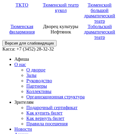
ТКТО
Тюменский театр
Тюменский
кукол
большой
драматический
театр
Тюменская
Дворец культуры
Тобольский
филармония
Нефтяник
драматический
театр
Версия для слабовидящих
Касса: +7 (3452)
28-32-32
Афиша
О нас
О дворце
Залы
Руководство
Партнеры
Коллективы
Организационная структура
Зрителям
Подарочный сертификат
Как купить билет
Как вернуть билет
Правила посещения
Новости