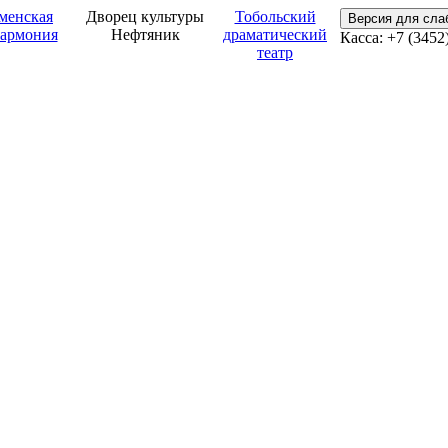
менская
Дворец культуры
Тобольский
Версия для сл
армония
Нефтяник
драматический
Касса: +7 (3452
театр