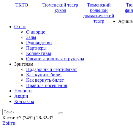
ТКТО
Тюменский театр
Тюменский
Тю
кукол
большой
фил
драматический
театр
Афиша
О нас
О дворце
Залы
Руководство
Партнеры
Коллективы
Организационная структура
Зрителям
Подарочный сертификат
Как купить билет
Как вернуть билет
Правила посещения
Новости
Акции
Контакты
Касса: +7 (3452)
28-32-32
Войти