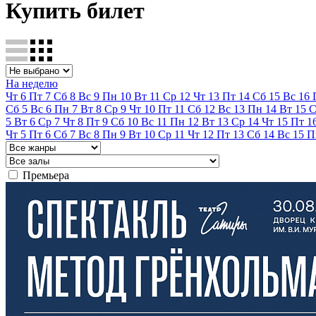
Купить билет
На неделю
Чт
6
Пт
7
Сб
8
Вс
9
Пн
10
Вт
11
Ср
12
Чт
13
Пт
14
Сб
15
Вс
16
Сб
5
Вс
6
Пн
7
Вт
8
Ср
9
Чт
10
Пт
11
Сб
12
Вс
13
Пн
14
Вт
15
С
5
Вт
6
Ср
7
Чт
8
Пт
9
Сб
10
Вс
11
Пн
12
Вт
13
Ср
14
Чт
15
Пт
1
Чт
5
Пт
6
Сб
7
Вс
8
Пн
9
Вт
10
Ср
11
Чт
12
Пт
13
Сб
14
Вс
15
П
Премьера