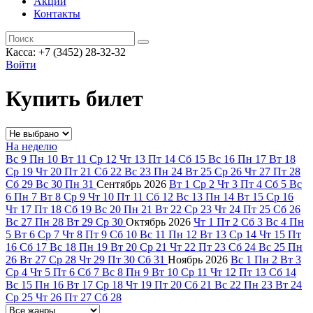
Акции
Контакты
Касса: +7 (3452)
28-32-32
Войти
Купить билет
На неделю
Вс
9
Пн
10
Вт
11
Ср
12
Чт
13
Пт
14
Сб
15
Вс
16
Пн
17
Вт
18
Ср
19
Чт
20
Пт
21
Сб
22
Вс
23
Пн
24
Вт
25
Ср
26
Чт
27
Пт
28
Сб
29
Вс
30
Пн
31
Сентябрь
2026
Вт
1
Ср
2
Чт
3
Пт
4
Сб
5
Вс
6
Пн
7
Вт
8
Ср
9
Чт
10
Пт
11
Сб
12
Вс
13
Пн
14
Вт
15
Ср
16
Чт
17
Пт
18
Сб
19
Вс
20
Пн
21
Вт
22
Ср
23
Чт
24
Пт
25
Сб
26
Вс
27
Пн
28
Вт
29
Ср
30
Октябрь
2026
Чт
1
Пт
2
Сб
3
Вс
4
Пн
5
Вт
6
Ср
7
Чт
8
Пт
9
Сб
10
Вс
11
Пн
12
Вт
13
Ср
14
Чт
15
Пт
16
Сб
17
Вс
18
Пн
19
Вт
20
Ср
21
Чт
22
Пт
23
Сб
24
Вс
25
Пн
26
Вт
27
Ср
28
Чт
29
Пт
30
Сб
31
Ноябрь
2026
Вс
1
Пн
2
Вт
3
Ср
4
Чт
5
Пт
6
Сб
7
Вс
8
Пн
9
Вт
10
Ср
11
Чт
12
Пт
13
Сб
14
Вс
15
Пн
16
Вт
17
Ср
18
Чт
19
Пт
20
Сб
21
Вс
22
Пн
23
Вт
24
Ср
25
Чт
26
Пт
27
Сб
28