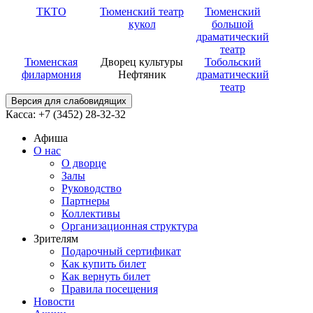
ТКТО
Тюменский театр
Тюменский
кукол
большой
драматический
театр
Тюменская
Дворец культуры
Тобольский
филармония
Нефтяник
драматический
театр
Версия для слабовидящих
Касса: +7 (3452)
28-32-32
Афиша
О нас
О дворце
Залы
Руководство
Партнеры
Коллективы
Организационная структура
Зрителям
Подарочный сертификат
Как купить билет
Как вернуть билет
Правила посещения
Новости