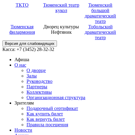
ТКТО
Тюменский театр
Тюменский
кукол
большой
драматический
театр
Тюменская
Дворец культуры
Тобольский
филармония
Нефтяник
драматический
театр
Версия для слабовидящих
Касса: +7 (3452)
28-32-32
Афиша
О нас
О дворце
Залы
Руководство
Партнеры
Коллективы
Организационная структура
Зрителям
Подарочный сертификат
Как купить билет
Как вернуть билет
Правила посещения
Новости