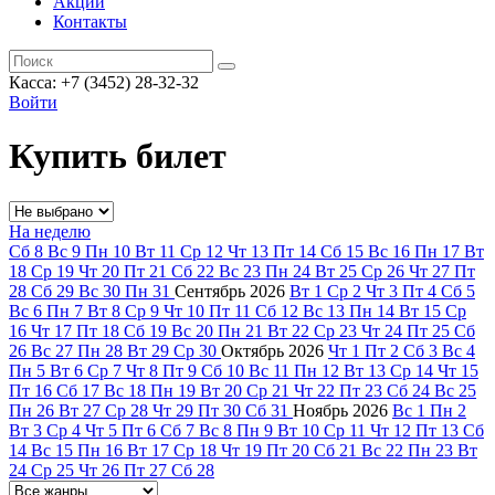
Акции
Контакты
Касса: +7 (3452)
28-32-32
Войти
Купить билет
На неделю
Сб
8
Вс
9
Пн
10
Вт
11
Ср
12
Чт
13
Пт
14
Сб
15
Вс
16
Пн
17
Вт
18
Ср
19
Чт
20
Пт
21
Сб
22
Вс
23
Пн
24
Вт
25
Ср
26
Чт
27
Пт
28
Сб
29
Вс
30
Пн
31
Сентябрь
2026
Вт
1
Ср
2
Чт
3
Пт
4
Сб
5
Вс
6
Пн
7
Вт
8
Ср
9
Чт
10
Пт
11
Сб
12
Вс
13
Пн
14
Вт
15
Ср
16
Чт
17
Пт
18
Сб
19
Вс
20
Пн
21
Вт
22
Ср
23
Чт
24
Пт
25
Сб
26
Вс
27
Пн
28
Вт
29
Ср
30
Октябрь
2026
Чт
1
Пт
2
Сб
3
Вс
4
Пн
5
Вт
6
Ср
7
Чт
8
Пт
9
Сб
10
Вс
11
Пн
12
Вт
13
Ср
14
Чт
15
Пт
16
Сб
17
Вс
18
Пн
19
Вт
20
Ср
21
Чт
22
Пт
23
Сб
24
Вс
25
Пн
26
Вт
27
Ср
28
Чт
29
Пт
30
Сб
31
Ноябрь
2026
Вс
1
Пн
2
Вт
3
Ср
4
Чт
5
Пт
6
Сб
7
Вс
8
Пн
9
Вт
10
Ср
11
Чт
12
Пт
13
Сб
14
Вс
15
Пн
16
Вт
17
Ср
18
Чт
19
Пт
20
Сб
21
Вс
22
Пн
23
Вт
24
Ср
25
Чт
26
Пт
27
Сб
28