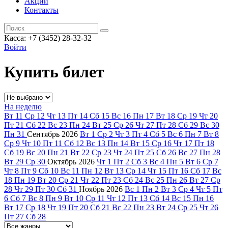
Акции
Контакты
Касса: +7 (3452)
28-32-32
Войти
Купить билет
На неделю
Вт
11
Ср
12
Чт
13
Пт
14
Сб
15
Вс
16
Пн
17
Вт
18
Ср
19
Чт
20
Пт
21
Сб
22
Вс
23
Пн
24
Вт
25
Ср
26
Чт
27
Пт
28
Сб
29
Вс
30
Пн
31
Сентябрь
2026
Вт
1
Ср
2
Чт
3
Пт
4
Сб
5
Вс
6
Пн
7
Вт
8
Ср
9
Чт
10
Пт
11
Сб
12
Вс
13
Пн
14
Вт
15
Ср
16
Чт
17
Пт
18
Сб
19
Вс
20
Пн
21
Вт
22
Ср
23
Чт
24
Пт
25
Сб
26
Вс
27
Пн
28
Вт
29
Ср
30
Октябрь
2026
Чт
1
Пт
2
Сб
3
Вс
4
Пн
5
Вт
6
Ср
7
Чт
8
Пт
9
Сб
10
Вс
11
Пн
12
Вт
13
Ср
14
Чт
15
Пт
16
Сб
17
Вс
18
Пн
19
Вт
20
Ср
21
Чт
22
Пт
23
Сб
24
Вс
25
Пн
26
Вт
27
Ср
28
Чт
29
Пт
30
Сб
31
Ноябрь
2026
Вс
1
Пн
2
Вт
3
Ср
4
Чт
5
Пт
6
Сб
7
Вс
8
Пн
9
Вт
10
Ср
11
Чт
12
Пт
13
Сб
14
Вс
15
Пн
16
Вт
17
Ср
18
Чт
19
Пт
20
Сб
21
Вс
22
Пн
23
Вт
24
Ср
25
Чт
26
Пт
27
Сб
28