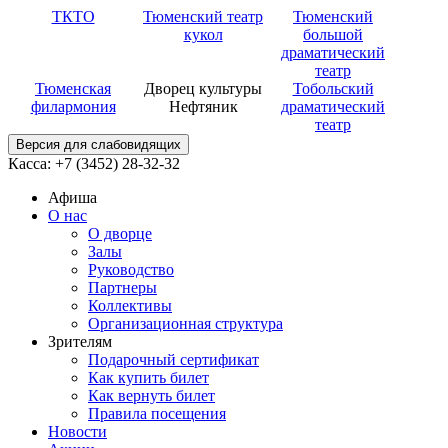
ТКТО
Тюменский театр
Тюменский
кукол
большой
драматический
театр
Тюменская
Дворец культуры
Тобольский
филармония
Нефтяник
драматический
театр
Версия для слабовидящих
Касса: +7 (3452)
28-32-32
Афиша
О нас
О дворце
Залы
Руководство
Партнеры
Коллективы
Организационная структура
Зрителям
Подарочный сертификат
Как купить билет
Как вернуть билет
Правила посещения
Новости