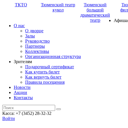
ТКТО
Тюменский театр
Тюменский
Тю
кукол
большой
фил
драматический
театр
Афиша
О нас
О дворце
Залы
Руководство
Партнеры
Коллективы
Организационная структура
Зрителям
Подарочный сертификат
Как купить билет
Как вернуть билет
Правила посещения
Новости
Акции
Контакты
Касса: +7 (3452)
28-32-32
Войти