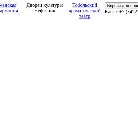
менская
Дворец культуры
Тобольский
Версия для сл
армония
Нефтяник
драматический
Касса: +7 (3452
театр