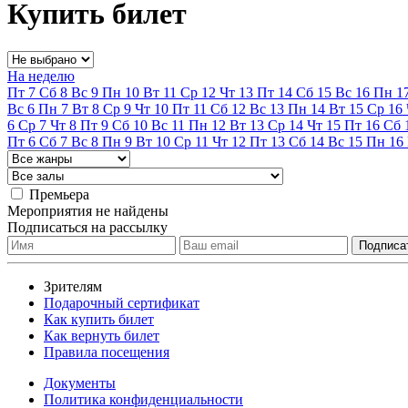
Купить билет
На неделю
Пт
7
Сб
8
Вс
9
Пн
10
Вт
11
Ср
12
Чт
13
Пт
14
Сб
15
Вс
16
Пн
1
Вс
6
Пн
7
Вт
8
Ср
9
Чт
10
Пт
11
Сб
12
Вс
13
Пн
14
Вт
15
Ср
16
6
Ср
7
Чт
8
Пт
9
Сб
10
Вс
11
Пн
12
Вт
13
Ср
14
Чт
15
Пт
16
Сб
Пт
6
Сб
7
Вс
8
Пн
9
Вт
10
Ср
11
Чт
12
Пт
13
Сб
14
Вс
15
Пн
16
Премьера
Мероприятия не найдены
Подписаться на рассылку
Зрителям
Подарочный сертификат
Как купить билет
Как вернуть билет
Правила посещения
Документы
Политика конфиденциальности