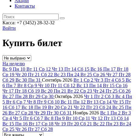
Акции
Контакты
Касса: +7 (3452)
28-32-32
Войти
Купить билет
На неделю
Вс
9
Пн
10
Вт
11
Ср
12
Чт
13
Пт
14
Сб
15
Вс
16
Пн
17
Вт
18
Ср
19
Чт
20
Пт
21
Сб
22
Вс
23
Пн
24
Вт
25
Ср
26
Чт
27
Пт
28
Сб
29
Вс
30
Пн
31
Сентябрь
2026
Вт
1
Ср
2
Чт
3
Пт
4
Сб
5
Вс
6
Пн
7
Вт
8
Ср
9
Чт
10
Пт
11
Сб
12
Вс
13
Пн
14
Вт
15
Ср
16
Чт
17
Пт
18
Сб
19
Вс
20
Пн
21
Вт
22
Ср
23
Чт
24
Пт
25
Сб
26
Вс
27
Пн
28
Вт
29
Ср
30
Октябрь
2026
Чт
1
Пт
2
Сб
3
Вс
4
Пн
5
Вт
6
Ср
7
Чт
8
Пт
9
Сб
10
Вс
11
Пн
12
Вт
13
Ср
14
Чт
15
Пт
16
Сб
17
Вс
18
Пн
19
Вт
20
Ср
21
Чт
22
Пт
23
Сб
24
Вс
25
Пн
26
Вт
27
Ср
28
Чт
29
Пт
30
Сб
31
Ноябрь
2026
Вс
1
Пн
2
Вт
3
Ср
4
Чт
5
Пт
6
Сб
7
Вс
8
Пн
9
Вт
10
Ср
11
Чт
12
Пт
13
Сб
14
Вс
15
Пн
16
Вт
17
Ср
18
Чт
19
Пт
20
Сб
21
Вс
22
Пн
23
Вт
24
Ср
25
Чт
26
Пт
27
Сб
28