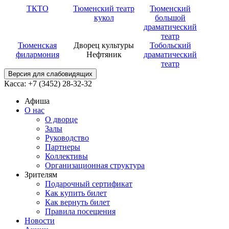
ТКТО
Тюменский театр
Тюменский
кукол
большой
драматический
театр
Тюменская
Дворец культуры
Тобольский
филармония
Нефтяник
драматический
театр
Версия для слабовидящих
Касса: +7 (3452)
28-32-32
Афиша
О нас
О дворце
Залы
Руководство
Партнеры
Коллективы
Организационная структура
Зрителям
Подарочный сертификат
Как купить билет
Как вернуть билет
Правила посещения
Новости