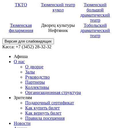
ТКТО
Тюменский театр
Тюменский
кукол
большой
драматический
театр
Тюменская
Дворец культуры
Тобольский
филармония
Нефтяник
драматический
театр
Версия для слабовидящих
Касса: +7 (3452)
28-32-32
Афиша
О нас
О дворце
Залы
Руководство
Партнеры
Коллективы
Организационная структура
Зрителям
Подарочный сертификат
Как купить билет
Как вернуть билет
Правила посещения
Новости