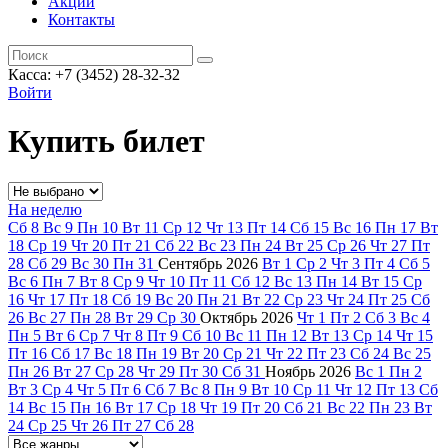
Акции
Контакты
Касса: +7 (3452)
28-32-32
Войти
Купить билет
На неделю
Сб
8
Вс
9
Пн
10
Вт
11
Ср
12
Чт
13
Пт
14
Сб
15
Вс
16
Пн
17
Вт
18
Ср
19
Чт
20
Пт
21
Сб
22
Вс
23
Пн
24
Вт
25
Ср
26
Чт
27
Пт
28
Сб
29
Вс
30
Пн
31
Сентябрь
2026
Вт
1
Ср
2
Чт
3
Пт
4
Сб
5
Вс
6
Пн
7
Вт
8
Ср
9
Чт
10
Пт
11
Сб
12
Вс
13
Пн
14
Вт
15
Ср
16
Чт
17
Пт
18
Сб
19
Вс
20
Пн
21
Вт
22
Ср
23
Чт
24
Пт
25
Сб
26
Вс
27
Пн
28
Вт
29
Ср
30
Октябрь
2026
Чт
1
Пт
2
Сб
3
Вс
4
Пн
5
Вт
6
Ср
7
Чт
8
Пт
9
Сб
10
Вс
11
Пн
12
Вт
13
Ср
14
Чт
15
Пт
16
Сб
17
Вс
18
Пн
19
Вт
20
Ср
21
Чт
22
Пт
23
Сб
24
Вс
25
Пн
26
Вт
27
Ср
28
Чт
29
Пт
30
Сб
31
Ноябрь
2026
Вс
1
Пн
2
Вт
3
Ср
4
Чт
5
Пт
6
Сб
7
Вс
8
Пн
9
Вт
10
Ср
11
Чт
12
Пт
13
Сб
14
Вс
15
Пн
16
Вт
17
Ср
18
Чт
19
Пт
20
Сб
21
Вс
22
Пн
23
Вт
24
Ср
25
Чт
26
Пт
27
Сб
28