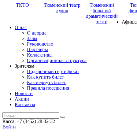
ТКТО
Тюменский театр
Тюменский
Тю
кукол
большой
фил
драматический
театр
Афиша
О нас
О дворце
Залы
Руководство
Партнеры
Коллективы
Организационная структура
Зрителям
Подарочный сертификат
Как купить билет
Как вернуть билет
Правила посещения
Новости
Акции
Контакты
Касса: +7 (3452)
28-32-32
Войти