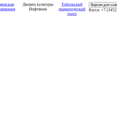
менская
Дворец культуры
Тобольский
Версия для сл
армония
Нефтяник
драматический
Касса: +7 (3452
театр