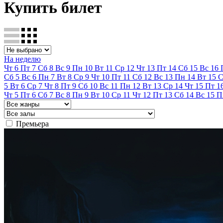
Купить билет
На неделю
Чт
6
Пт
7
Сб
8
Вс
9
Пн
10
Вт
11
Ср
12
Чт
13
Пт
14
Сб
15
Вс
16
Сб
5
Вс
6
Пн
7
Вт
8
Ср
9
Чт
10
Пт
11
Сб
12
Вс
13
Пн
14
Вт
15
С
5
Вт
6
Ср
7
Чт
8
Пт
9
Сб
10
Вс
11
Пн
12
Вт
13
Ср
14
Чт
15
Пт
1
Чт
5
Пт
6
Сб
7
Вс
8
Пн
9
Вт
10
Ср
11
Чт
12
Пт
13
Сб
14
Вс
15
П
Премьера