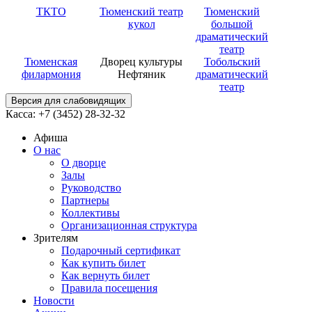
ТКТО
Тюменский театр
Тюменский
кукол
большой
драматический
театр
Тюменская
Дворец культуры
Тобольский
филармония
Нефтяник
драматический
театр
Версия для слабовидящих
Касса: +7 (3452)
28-32-32
Афиша
О нас
О дворце
Залы
Руководство
Партнеры
Коллективы
Организационная структура
Зрителям
Подарочный сертификат
Как купить билет
Как вернуть билет
Правила посещения
Новости