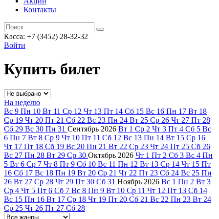
Акции
Контакты
Касса: +7 (3452)
28-32-32
Войти
Купить билет
На неделю
Вс
9
Пн
10
Вт
11
Ср
12
Чт
13
Пт
14
Сб
15
Вс
16
Пн
17
Вт
18
Ср
19
Чт
20
Пт
21
Сб
22
Вс
23
Пн
24
Вт
25
Ср
26
Чт
27
Пт
28
Сб
29
Вс
30
Пн
31
Сентябрь
2026
Вт
1
Ср
2
Чт
3
Пт
4
Сб
5
Вс
6
Пн
7
Вт
8
Ср
9
Чт
10
Пт
11
Сб
12
Вс
13
Пн
14
Вт
15
Ср
16
Чт
17
Пт
18
Сб
19
Вс
20
Пн
21
Вт
22
Ср
23
Чт
24
Пт
25
Сб
26
Вс
27
Пн
28
Вт
29
Ср
30
Октябрь
2026
Чт
1
Пт
2
Сб
3
Вс
4
Пн
5
Вт
6
Ср
7
Чт
8
Пт
9
Сб
10
Вс
11
Пн
12
Вт
13
Ср
14
Чт
15
Пт
16
Сб
17
Вс
18
Пн
19
Вт
20
Ср
21
Чт
22
Пт
23
Сб
24
Вс
25
Пн
26
Вт
27
Ср
28
Чт
29
Пт
30
Сб
31
Ноябрь
2026
Вс
1
Пн
2
Вт
3
Ср
4
Чт
5
Пт
6
Сб
7
Вс
8
Пн
9
Вт
10
Ср
11
Чт
12
Пт
13
Сб
14
Вс
15
Пн
16
Вт
17
Ср
18
Чт
19
Пт
20
Сб
21
Вс
22
Пн
23
Вт
24
Ср
25
Чт
26
Пт
27
Сб
28