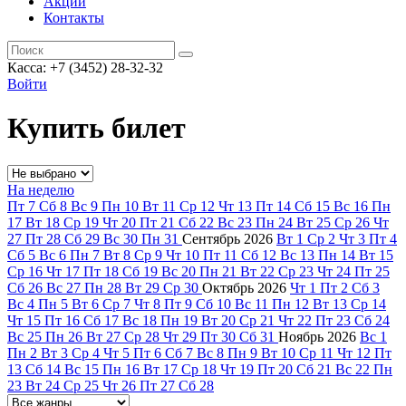
Акции
Контакты
Касса: +7 (3452)
28-32-32
Войти
Купить билет
На неделю
Пт
7
Сб
8
Вс
9
Пн
10
Вт
11
Ср
12
Чт
13
Пт
14
Сб
15
Вс
16
Пн
17
Вт
18
Ср
19
Чт
20
Пт
21
Сб
22
Вс
23
Пн
24
Вт
25
Ср
26
Чт
27
Пт
28
Сб
29
Вс
30
Пн
31
Сентябрь
2026
Вт
1
Ср
2
Чт
3
Пт
4
Сб
5
Вс
6
Пн
7
Вт
8
Ср
9
Чт
10
Пт
11
Сб
12
Вс
13
Пн
14
Вт
15
Ср
16
Чт
17
Пт
18
Сб
19
Вс
20
Пн
21
Вт
22
Ср
23
Чт
24
Пт
25
Сб
26
Вс
27
Пн
28
Вт
29
Ср
30
Октябрь
2026
Чт
1
Пт
2
Сб
3
Вс
4
Пн
5
Вт
6
Ср
7
Чт
8
Пт
9
Сб
10
Вс
11
Пн
12
Вт
13
Ср
14
Чт
15
Пт
16
Сб
17
Вс
18
Пн
19
Вт
20
Ср
21
Чт
22
Пт
23
Сб
24
Вс
25
Пн
26
Вт
27
Ср
28
Чт
29
Пт
30
Сб
31
Ноябрь
2026
Вс
1
Пн
2
Вт
3
Ср
4
Чт
5
Пт
6
Сб
7
Вс
8
Пн
9
Вт
10
Ср
11
Чт
12
Пт
13
Сб
14
Вс
15
Пн
16
Вт
17
Ср
18
Чт
19
Пт
20
Сб
21
Вс
22
Пн
23
Вт
24
Ср
25
Чт
26
Пт
27
Сб
28