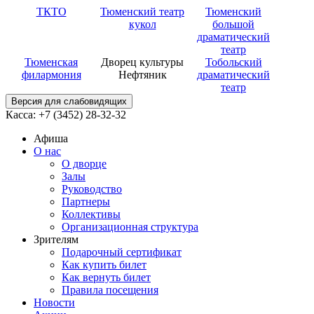
ТКТО
Тюменский театр
Тюменский
кукол
большой
драматический
театр
Тюменская
Дворец культуры
Тобольский
филармония
Нефтяник
драматический
театр
Версия для слабовидящих
Касса: +7 (3452)
28-32-32
Афиша
О нас
О дворце
Залы
Руководство
Партнеры
Коллективы
Организационная структура
Зрителям
Подарочный сертификат
Как купить билет
Как вернуть билет
Правила посещения
Новости