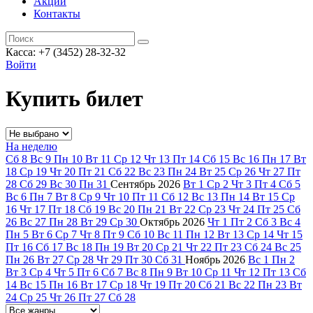
Акции
Контакты
Касса: +7 (3452)
28-32-32
Войти
Купить билет
На неделю
Сб
8
Вс
9
Пн
10
Вт
11
Ср
12
Чт
13
Пт
14
Сб
15
Вс
16
Пн
17
Вт
18
Ср
19
Чт
20
Пт
21
Сб
22
Вс
23
Пн
24
Вт
25
Ср
26
Чт
27
Пт
28
Сб
29
Вс
30
Пн
31
Сентябрь
2026
Вт
1
Ср
2
Чт
3
Пт
4
Сб
5
Вс
6
Пн
7
Вт
8
Ср
9
Чт
10
Пт
11
Сб
12
Вс
13
Пн
14
Вт
15
Ср
16
Чт
17
Пт
18
Сб
19
Вс
20
Пн
21
Вт
22
Ср
23
Чт
24
Пт
25
Сб
26
Вс
27
Пн
28
Вт
29
Ср
30
Октябрь
2026
Чт
1
Пт
2
Сб
3
Вс
4
Пн
5
Вт
6
Ср
7
Чт
8
Пт
9
Сб
10
Вс
11
Пн
12
Вт
13
Ср
14
Чт
15
Пт
16
Сб
17
Вс
18
Пн
19
Вт
20
Ср
21
Чт
22
Пт
23
Сб
24
Вс
25
Пн
26
Вт
27
Ср
28
Чт
29
Пт
30
Сб
31
Ноябрь
2026
Вс
1
Пн
2
Вт
3
Ср
4
Чт
5
Пт
6
Сб
7
Вс
8
Пн
9
Вт
10
Ср
11
Чт
12
Пт
13
Сб
14
Вс
15
Пн
16
Вт
17
Ср
18
Чт
19
Пт
20
Сб
21
Вс
22
Пн
23
Вт
24
Ср
25
Чт
26
Пт
27
Сб
28