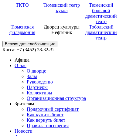
ТКТО
Тюменский театр
Тюменский
кукол
большой
драматический
театр
Тюменская
Дворец культуры
Тобольский
филармония
Нефтяник
драматический
театр
Версия для слабовидящих
Касса: +7 (3452)
28-32-32
Афиша
О нас
О дворце
Залы
Руководство
Партнеры
Коллективы
Организационная структура
Зрителям
Подарочный сертификат
Как купить билет
Как вернуть билет
Правила посещения
Новости