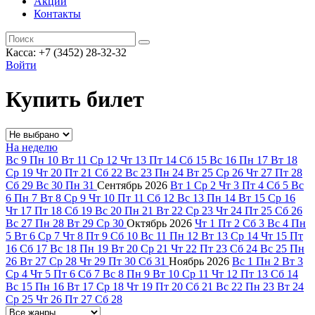
Акции
Контакты
Касса: +7 (3452)
28-32-32
Войти
Купить билет
На неделю
Вс
9
Пн
10
Вт
11
Ср
12
Чт
13
Пт
14
Сб
15
Вс
16
Пн
17
Вт
18
Ср
19
Чт
20
Пт
21
Сб
22
Вс
23
Пн
24
Вт
25
Ср
26
Чт
27
Пт
28
Сб
29
Вс
30
Пн
31
Сентябрь
2026
Вт
1
Ср
2
Чт
3
Пт
4
Сб
5
Вс
6
Пн
7
Вт
8
Ср
9
Чт
10
Пт
11
Сб
12
Вс
13
Пн
14
Вт
15
Ср
16
Чт
17
Пт
18
Сб
19
Вс
20
Пн
21
Вт
22
Ср
23
Чт
24
Пт
25
Сб
26
Вс
27
Пн
28
Вт
29
Ср
30
Октябрь
2026
Чт
1
Пт
2
Сб
3
Вс
4
Пн
5
Вт
6
Ср
7
Чт
8
Пт
9
Сб
10
Вс
11
Пн
12
Вт
13
Ср
14
Чт
15
Пт
16
Сб
17
Вс
18
Пн
19
Вт
20
Ср
21
Чт
22
Пт
23
Сб
24
Вс
25
Пн
26
Вт
27
Ср
28
Чт
29
Пт
30
Сб
31
Ноябрь
2026
Вс
1
Пн
2
Вт
3
Ср
4
Чт
5
Пт
6
Сб
7
Вс
8
Пн
9
Вт
10
Ср
11
Чт
12
Пт
13
Сб
14
Вс
15
Пн
16
Вт
17
Ср
18
Чт
19
Пт
20
Сб
21
Вс
22
Пн
23
Вт
24
Ср
25
Чт
26
Пт
27
Сб
28