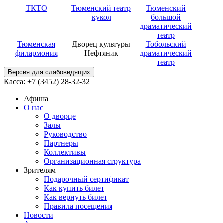
ТКТО
Тюменский театр
Тюменский
кукол
большой
драматический
театр
Тюменская
Дворец культуры
Тобольский
филармония
Нефтяник
драматический
театр
Версия для слабовидящих
Касса: +7 (3452)
28-32-32
Афиша
О нас
О дворце
Залы
Руководство
Партнеры
Коллективы
Организационная структура
Зрителям
Подарочный сертификат
Как купить билет
Как вернуть билет
Правила посещения
Новости