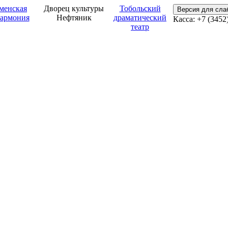
менская
Дворец культуры
Тобольский
Версия для сл
армония
Нефтяник
драматический
Касса: +7 (3452
театр