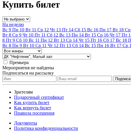
Купить билет
На неделю
Вс
9
Пн
10
Вт
11
Ср
12
Чт
13
Пт
14
Сб
15
Вс
16
Пн
17
Вт
18
Ср
Вт
8
Ср
9
Чт
10
Пт
11
Сб
12
Вс
13
Пн
14
Вт
15
Ср
16
Чт
17
Пт
1
8
Пт
9
Сб
10
Вс
11
Пн
12
Вт
13
Ср
14
Чт
15
Пт
16
Сб
17
Вс
18
Вс
8
Пн
9
Вт
10
Ср
11
Чт
12
Пт
13
Сб
14
Вс
15
Пн
16
Вт
17
Ср
Премьера
Мероприятия не найдены
Подписаться на рассылку
Зрителям
Подарочный сертификат
Как купить билет
Как вернуть билет
Правила посещения
Документы
Политика конфиденциальности