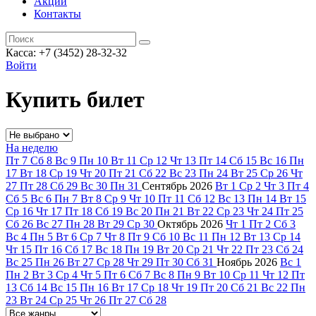
Акции
Контакты
Касса: +7 (3452)
28-32-32
Войти
Купить билет
На неделю
Пт
7
Сб
8
Вс
9
Пн
10
Вт
11
Ср
12
Чт
13
Пт
14
Сб
15
Вс
16
Пн
17
Вт
18
Ср
19
Чт
20
Пт
21
Сб
22
Вс
23
Пн
24
Вт
25
Ср
26
Чт
27
Пт
28
Сб
29
Вс
30
Пн
31
Сентябрь
2026
Вт
1
Ср
2
Чт
3
Пт
4
Сб
5
Вс
6
Пн
7
Вт
8
Ср
9
Чт
10
Пт
11
Сб
12
Вс
13
Пн
14
Вт
15
Ср
16
Чт
17
Пт
18
Сб
19
Вс
20
Пн
21
Вт
22
Ср
23
Чт
24
Пт
25
Сб
26
Вс
27
Пн
28
Вт
29
Ср
30
Октябрь
2026
Чт
1
Пт
2
Сб
3
Вс
4
Пн
5
Вт
6
Ср
7
Чт
8
Пт
9
Сб
10
Вс
11
Пн
12
Вт
13
Ср
14
Чт
15
Пт
16
Сб
17
Вс
18
Пн
19
Вт
20
Ср
21
Чт
22
Пт
23
Сб
24
Вс
25
Пн
26
Вт
27
Ср
28
Чт
29
Пт
30
Сб
31
Ноябрь
2026
Вс
1
Пн
2
Вт
3
Ср
4
Чт
5
Пт
6
Сб
7
Вс
8
Пн
9
Вт
10
Ср
11
Чт
12
Пт
13
Сб
14
Вс
15
Пн
16
Вт
17
Ср
18
Чт
19
Пт
20
Сб
21
Вс
22
Пн
23
Вт
24
Ср
25
Чт
26
Пт
27
Сб
28