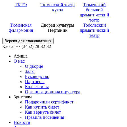
ТКТО
Тюменский театр
Тюменский
кукол
большой
драматический
театр
Тюменская
Дворец культуры
Тобольский
филармония
Нефтяник
драматический
театр
Версия для слабовидящих
Касса: +7 (3452)
28-32-32
Афиша
О нас
О дворце
Залы
Руководство
Партнеры
Коллективы
Организационная структура
Зрителям
Подарочный сертификат
Как купить билет
Как вернуть билет
Правила посещения
Новости