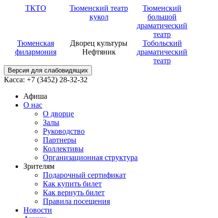
ТКТО
Тюменский театр
Тюменский
кукол
большой
драматический
театр
Тюменская
Дворец культуры
Тобольский
филармония
Нефтяник
драматический
театр
Версия для слабовидящих
Касса: +7 (3452)
28-32-32
Афиша
О нас
О дворце
Залы
Руководство
Партнеры
Коллективы
Организационная структура
Зрителям
Подарочный сертификат
Как купить билет
Как вернуть билет
Правила посещения
Новости