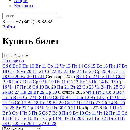
Акции
Контакты
Касса: +7 (3452)
28-32-32
Войти
Купить билет
На неделю
Сб
8
Вс
9
Пн
10
Вт
11
Ср
12
Чт
13
Пт
14
Сб
15
Вс
16
Пн
17
Вт
18
Ср
19
Чт
20
Пт
21
Сб
22
Вс
23
Пн
24
Вт
25
Ср
26
Чт
27
Пт
28
Сб
29
Вс
30
Пн
31
Сентябрь
2026
Вт
1
Ср
2
Чт
3
Пт
4
Сб
5
Вс
6
Пн
7
Вт
8
Ср
9
Чт
10
Пт
11
Сб
12
Вс
13
Пн
14
Вт
15
Ср
16
Чт
17
Пт
18
Сб
19
Вс
20
Пн
21
Вт
22
Ср
23
Чт
24
Пт
25
Сб
26
Вс
27
Пн
28
Вт
29
Ср
30
Октябрь
2026
Чт
1
Пт
2
Сб
3
Вс
4
Пн
5
Вт
6
Ср
7
Чт
8
Пт
9
Сб
10
Вс
11
Пн
12
Вт
13
Ср
14
Чт
15
Пт
16
Сб
17
Вс
18
Пн
19
Вт
20
Ср
21
Чт
22
Пт
23
Сб
24
Вс
25
Пн
26
Вт
27
Ср
28
Чт
29
Пт
30
Сб
31
Ноябрь
2026
Вс
1
Пн
2
Вт
3
Ср
4
Чт
5
Пт
6
Сб
7
Вс
8
Пн
9
Вт
10
Ср
11
Чт
12
Пт
13
Сб
14
Вс
15
Пн
16
Вт
17
Ср
18
Чт
19
Пт
20
Сб
21
Вс
22
Пн
23
Вт
24
Ср
25
Чт
26
Пт
27
Сб
28