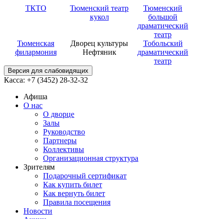
ТКТО
Тюменский театр
Тюменский
кукол
большой
драматический
театр
Тюменская
Дворец культуры
Тобольский
филармония
Нефтяник
драматический
театр
Версия для слабовидящих
Касса: +7 (3452)
28-32-32
Афиша
О нас
О дворце
Залы
Руководство
Партнеры
Коллективы
Организационная структура
Зрителям
Подарочный сертификат
Как купить билет
Как вернуть билет
Правила посещения
Новости