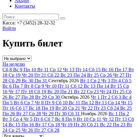
Акции
Контакты
Касса: +7 (3452)
28-32-32
Войти
Купить билет
На неделю
Сб
8
Вс
9
Пн
10
Вт
11
Ср
12
Чт
13
Пт
14
Сб
15
Вс
16
Пн
17
Вт
18
Ср
19
Чт
20
Пт
21
Сб
22
Вс
23
Пн
24
Вт
25
Ср
26
Чт
27
Пт
28
Сб
29
Вс
30
Пн
31
Сентябрь
2026
Вт
1
Ср
2
Чт
3
Пт
4
Сб
5
Вс
6
Пн
7
Вт
8
Ср
9
Чт
10
Пт
11
Сб
12
Вс
13
Пн
14
Вт
15
Ср
16
Чт
17
Пт
18
Сб
19
Вс
20
Пн
21
Вт
22
Ср
23
Чт
24
Пт
25
Сб
26
Вс
27
Пн
28
Вт
29
Ср
30
Октябрь
2026
Чт
1
Пт
2
Сб
3
Вс
4
Пн
5
Вт
6
Ср
7
Чт
8
Пт
9
Сб
10
Вс
11
Пн
12
Вт
13
Ср
14
Чт
15
Пт
16
Сб
17
Вс
18
Пн
19
Вт
20
Ср
21
Чт
22
Пт
23
Сб
24
Вс
25
Пн
26
Вт
27
Ср
28
Чт
29
Пт
30
Сб
31
Ноябрь
2026
Вс
1
Пн
2
Вт
3
Ср
4
Чт
5
Пт
6
Сб
7
Вс
8
Пн
9
Вт
10
Ср
11
Чт
12
Пт
13
Сб
14
Вс
15
Пн
16
Вт
17
Ср
18
Чт
19
Пт
20
Сб
21
Вс
22
Пн
23
Вт
24
Ср
25
Чт
26
Пт
27
Сб
28