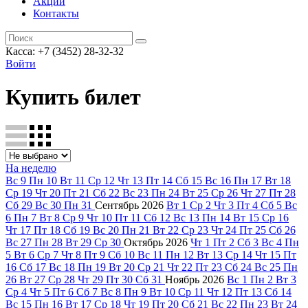
Акции
Контакты
Касса: +7 (3452)
28-32-32
Войти
Купить билет
На неделю
Вс
9
Пн
10
Вт
11
Ср
12
Чт
13
Пт
14
Сб
15
Вс
16
Пн
17
Вт
18
Ср
19
Чт
20
Пт
21
Сб
22
Вс
23
Пн
24
Вт
25
Ср
26
Чт
27
Пт
28
Сб
29
Вс
30
Пн
31
Сентябрь
2026
Вт
1
Ср
2
Чт
3
Пт
4
Сб
5
Вс
6
Пн
7
Вт
8
Ср
9
Чт
10
Пт
11
Сб
12
Вс
13
Пн
14
Вт
15
Ср
16
Чт
17
Пт
18
Сб
19
Вс
20
Пн
21
Вт
22
Ср
23
Чт
24
Пт
25
Сб
26
Вс
27
Пн
28
Вт
29
Ср
30
Октябрь
2026
Чт
1
Пт
2
Сб
3
Вс
4
Пн
5
Вт
6
Ср
7
Чт
8
Пт
9
Сб
10
Вс
11
Пн
12
Вт
13
Ср
14
Чт
15
Пт
16
Сб
17
Вс
18
Пн
19
Вт
20
Ср
21
Чт
22
Пт
23
Сб
24
Вс
25
Пн
26
Вт
27
Ср
28
Чт
29
Пт
30
Сб
31
Ноябрь
2026
Вс
1
Пн
2
Вт
3
Ср
4
Чт
5
Пт
6
Сб
7
Вс
8
Пн
9
Вт
10
Ср
11
Чт
12
Пт
13
Сб
14
Вс
15
Пн
16
Вт
17
Ср
18
Чт
19
Пт
20
Сб
21
Вс
22
Пн
23
Вт
24