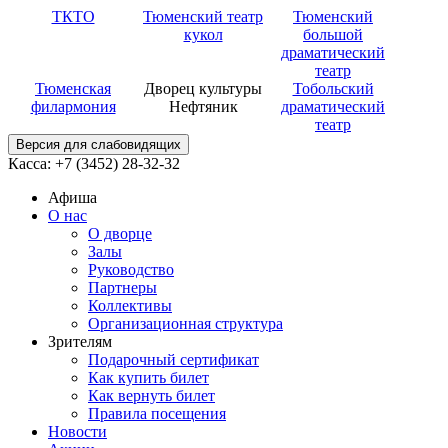
ТКТО
Тюменский театр
Тюменский
кукол
большой
драматический
театр
Тюменская
Дворец культуры
Тобольский
филармония
Нефтяник
драматический
театр
Версия для слабовидящих
Касса: +7 (3452)
28-32-32
Афиша
О нас
О дворце
Залы
Руководство
Партнеры
Коллективы
Организационная структура
Зрителям
Подарочный сертификат
Как купить билет
Как вернуть билет
Правила посещения
Новости