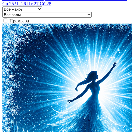
Ср
25
Чт
26
Пт
27
Сб
28
Премьера