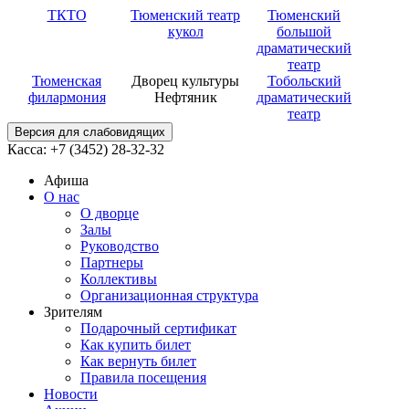
ТКТО
Тюменский театр
Тюменский
кукол
большой
драматический
театр
Тюменская
Дворец культуры
Тобольский
филармония
Нефтяник
драматический
театр
Версия для слабовидящих
Касса: +7 (3452)
28-32-32
Афиша
О нас
О дворце
Залы
Руководство
Партнеры
Коллективы
Организационная структура
Зрителям
Подарочный сертификат
Как купить билет
Как вернуть билет
Правила посещения
Новости