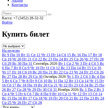
Акции
Контакты
Касса: +7 (3452)
28-32-32
Войти
Купить билет
На неделю
Вс
9
Пн
10
Вт
11
Ср
12
Чт
13
Пт
14
Сб
15
Вс
16
Пн
17
Вт
18
Ср
19
Чт
20
Пт
21
Сб
22
Вс
23
Пн
24
Вт
25
Ср
26
Чт
27
Пт
28
Сб
29
Вс
30
Пн
31
Сентябрь
2026
Вт
1
Ср
2
Чт
3
Пт
4
Сб
5
Вс
6
Пн
7
Вт
8
Ср
9
Чт
10
Пт
11
Сб
12
Вс
13
Пн
14
Вт
15
Ср
16
Чт
17
Пт
18
Сб
19
Вс
20
Пн
21
Вт
22
Ср
23
Чт
24
Пт
25
Сб
26
Вс
27
Пн
28
Вт
29
Ср
30
Октябрь
2026
Чт
1
Пт
2
Сб
3
Вс
4
Пн
5
Вт
6
Ср
7
Чт
8
Пт
9
Сб
10
Вс
11
Пн
12
Вт
13
Ср
14
Чт
15
Пт
16
Сб
17
Вс
18
Пн
19
Вт
20
Ср
21
Чт
22
Пт
23
Сб
24
Вс
25
Пн
26
Вт
27
Ср
28
Чт
29
Пт
30
Сб
31
Ноябрь
2026
Вс
1
Пн
2
Вт
3
Ср
4
Чт
5
Пт
6
Сб
7
Вс
8
Пн
9
Вт
10
Ср
11
Чт
12
Пт
13
Сб
14
Вс
15
Пн
16
Вт
17
Ср
18
Чт
19
Пт
20
Сб
21
Вс
22
Пн
23
Вт
24
Ср
25
Чт
26
Пт
27
Сб
28