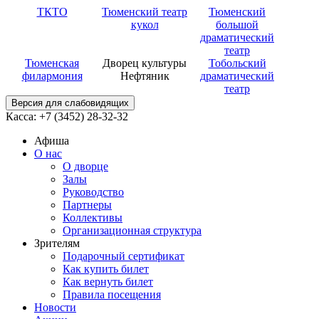
ТКТО
Тюменский театр
Тюменский
кукол
большой
драматический
театр
Тюменская
Дворец культуры
Тобольский
филармония
Нефтяник
драматический
театр
Версия для слабовидящих
Касса: +7 (3452)
28-32-32
Афиша
О нас
О дворце
Залы
Руководство
Партнеры
Коллективы
Организационная структура
Зрителям
Подарочный сертификат
Как купить билет
Как вернуть билет
Правила посещения
Новости