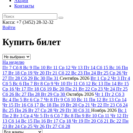
Акции
Контакты
Касса: +7 (3452)
28-32-32
Войти
Купить билет
На неделю
Пт
7
Сб
8
Вс
9
Пн
10
Вт
11
Ср
12
Чт
13
Пт
14
Сб
15
Вс
16
Пн
17
Вт
18
Ср
19
Чт
20
Пт
21
Сб
22
Вс
23
Пн
24
Вт
25
Ср
26
Чт
27
Пт
28
Сб
29
Вс
30
Пн
31
Сентябрь
2026
Вт
1
Ср
2
Чт
3
Пт
4
Сб
5
Вс
6
Пн
7
Вт
8
Ср
9
Чт
10
Пт
11
Сб
12
Вс
13
Пн
14
Вт
15
Ср
16
Чт
17
Пт
18
Сб
19
Вс
20
Пн
21
Вт
22
Ср
23
Чт
24
Пт
25
Сб
26
Вс
27
Пн
28
Вт
29
Ср
30
Октябрь
2026
Чт
1
Пт
2
Сб
3
Вс
4
Пн
5
Вт
6
Ср
7
Чт
8
Пт
9
Сб
10
Вс
11
Пн
12
Вт
13
Ср
14
Чт
15
Пт
16
Сб
17
Вс
18
Пн
19
Вт
20
Ср
21
Чт
22
Пт
23
Сб
24
Вс
25
Пн
26
Вт
27
Ср
28
Чт
29
Пт
30
Сб
31
Ноябрь
2026
Вс
1
Пн
2
Вт
3
Ср
4
Чт
5
Пт
6
Сб
7
Вс
8
Пн
9
Вт
10
Ср
11
Чт
12
Пт
13
Сб
14
Вс
15
Пн
16
Вт
17
Ср
18
Чт
19
Пт
20
Сб
21
Вс
22
Пн
23
Вт
24
Ср
25
Чт
26
Пт
27
Сб
28