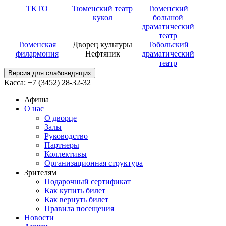
ТКТО
Тюменский театр
Тюменский
кукол
большой
драматический
театр
Тюменская
Дворец культуры
Тобольский
филармония
Нефтяник
драматический
театр
Версия для слабовидящих
Касса: +7 (3452)
28-32-32
Афиша
О нас
О дворце
Залы
Руководство
Партнеры
Коллективы
Организационная структура
Зрителям
Подарочный сертификат
Как купить билет
Как вернуть билет
Правила посещения
Новости