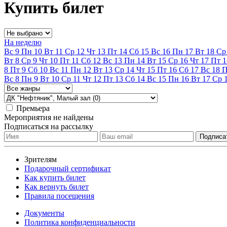
Купить билет
На неделю
Вс
9
Пн
10
Вт
11
Ср
12
Чт
13
Пт
14
Сб
15
Вс
16
Пн
17
Вт
18
Ср
Вт
8
Ср
9
Чт
10
Пт
11
Сб
12
Вс
13
Пн
14
Вт
15
Ср
16
Чт
17
Пт
1
8
Пт
9
Сб
10
Вс
11
Пн
12
Вт
13
Ср
14
Чт
15
Пт
16
Сб
17
Вс
18
Вс
8
Пн
9
Вт
10
Ср
11
Чт
12
Пт
13
Сб
14
Вс
15
Пн
16
Вт
17
Ср
Премьера
Мероприятия не найдены
Подписаться на рассылку
Зрителям
Подарочный сертификат
Как купить билет
Как вернуть билет
Правила посещения
Документы
Политика конфиденциальности