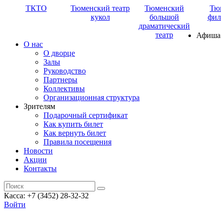
ТКТО
Тюменский театр
Тюменский
Тю
кукол
большой
фил
драматический
театр
Афиша
О нас
О дворце
Залы
Руководство
Партнеры
Коллективы
Организационная структура
Зрителям
Подарочный сертификат
Как купить билет
Как вернуть билет
Правила посещения
Новости
Акции
Контакты
Касса: +7 (3452)
28-32-32
Войти