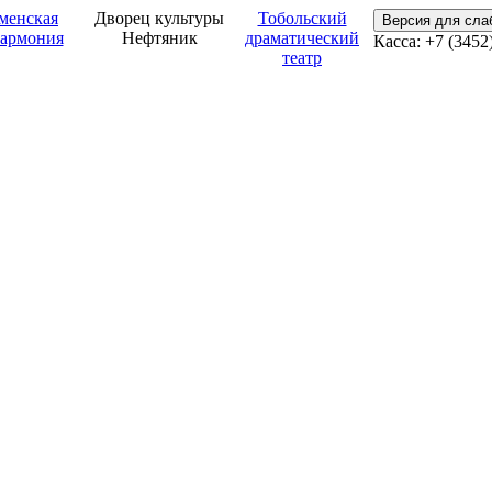
менская
Дворец культуры
Тобольский
Версия для сл
армония
Нефтяник
драматический
Касса: +7 (3452
театр