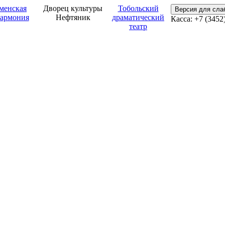
менская
Дворец культуры
Тобольский
Версия для сл
армония
Нефтяник
драматический
Касса: +7 (3452
театр