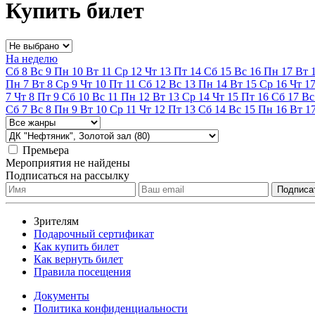
Купить билет
На неделю
Сб
8
Вс
9
Пн
10
Вт
11
Ср
12
Чт
13
Пт
14
Сб
15
Вс
16
Пн
17
Вт
Пн
7
Вт
8
Ср
9
Чт
10
Пт
11
Сб
12
Вс
13
Пн
14
Вт
15
Ср
16
Чт
1
7
Чт
8
Пт
9
Сб
10
Вс
11
Пн
12
Вт
13
Ср
14
Чт
15
Пт
16
Сб
17
Вс
Сб
7
Вс
8
Пн
9
Вт
10
Ср
11
Чт
12
Пт
13
Сб
14
Вс
15
Пн
16
Вт
1
Премьера
Мероприятия не найдены
Подписаться на рассылку
Зрителям
Подарочный сертификат
Как купить билет
Как вернуть билет
Правила посещения
Документы
Политика конфиденциальности