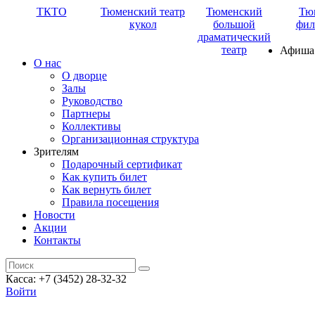
ТКТО
Тюменский театр
Тюменский
Тю
кукол
большой
фил
драматический
театр
Афиша
О нас
О дворце
Залы
Руководство
Партнеры
Коллективы
Организационная структура
Зрителям
Подарочный сертификат
Как купить билет
Как вернуть билет
Правила посещения
Новости
Акции
Контакты
Касса: +7 (3452)
28-32-32
Войти