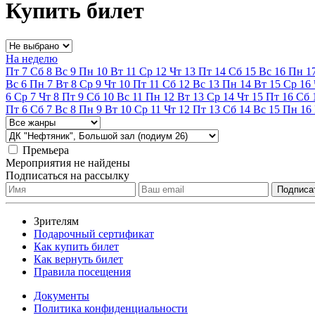
Купить билет
На неделю
Пт
7
Сб
8
Вс
9
Пн
10
Вт
11
Ср
12
Чт
13
Пт
14
Сб
15
Вс
16
Пн
1
Вс
6
Пн
7
Вт
8
Ср
9
Чт
10
Пт
11
Сб
12
Вс
13
Пн
14
Вт
15
Ср
16
6
Ср
7
Чт
8
Пт
9
Сб
10
Вс
11
Пн
12
Вт
13
Ср
14
Чт
15
Пт
16
Сб
Пт
6
Сб
7
Вс
8
Пн
9
Вт
10
Ср
11
Чт
12
Пт
13
Сб
14
Вс
15
Пн
16
Премьера
Мероприятия не найдены
Подписаться на рассылку
Зрителям
Подарочный сертификат
Как купить билет
Как вернуть билет
Правила посещения
Документы
Политика конфиденциальности