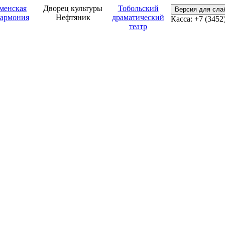
менская
Дворец культуры
Тобольский
Версия для сл
армония
Нефтяник
драматический
Касса: +7 (3452
театр