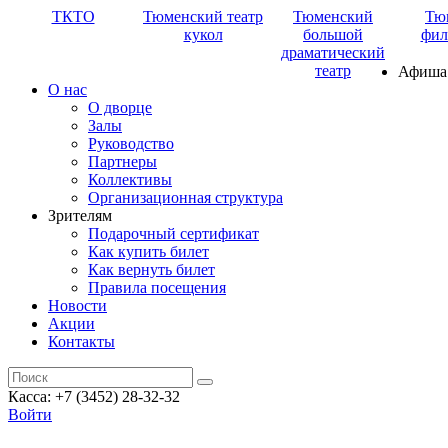
ТКТО
Тюменский театр
Тюменский
Тю
кукол
большой
фил
драматический
театр
Афиша
О нас
О дворце
Залы
Руководство
Партнеры
Коллективы
Организационная структура
Зрителям
Подарочный сертификат
Как купить билет
Как вернуть билет
Правила посещения
Новости
Акции
Контакты
Касса: +7 (3452)
28-32-32
Войти