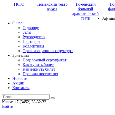
ТКТО
Тюменский театр
Тюменский
Тю
кукол
большой
фил
драматический
театр
Афиша
О нас
О дворце
Залы
Руководство
Партнеры
Коллективы
Организационная структура
Зрителям
Подарочный сертификат
Как купить билет
Как вернуть билет
Правила посещения
Новости
Акции
Контакты
Касса: +7 (3452)
28-32-32
Войти