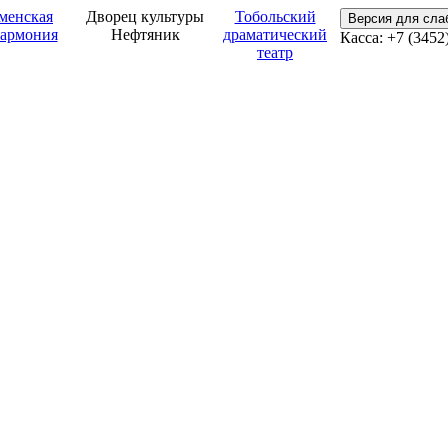
менская
Дворец культуры
Тобольский
Версия для сл
армония
Нефтяник
драматический
Касса: +7 (3452
театр