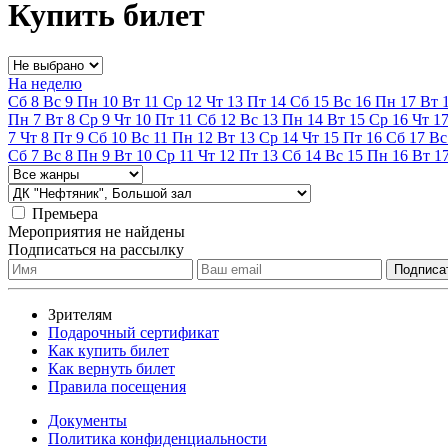
Купить билет
На неделю
Сб
8
Вс
9
Пн
10
Вт
11
Ср
12
Чт
13
Пт
14
Сб
15
Вс
16
Пн
17
Вт
Пн
7
Вт
8
Ср
9
Чт
10
Пт
11
Сб
12
Вс
13
Пн
14
Вт
15
Ср
16
Чт
1
7
Чт
8
Пт
9
Сб
10
Вс
11
Пн
12
Вт
13
Ср
14
Чт
15
Пт
16
Сб
17
Вс
Сб
7
Вс
8
Пн
9
Вт
10
Ср
11
Чт
12
Пт
13
Сб
14
Вс
15
Пн
16
Вт
1
Премьера
Мероприятия не найдены
Подписаться на рассылку
Зрителям
Подарочный сертификат
Как купить билет
Как вернуть билет
Правила посещения
Документы
Политика конфиденциальности