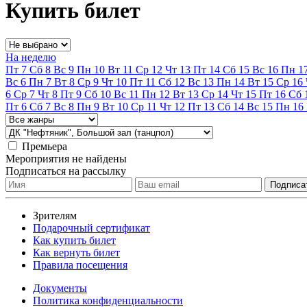
Купить билет
На неделю
Пт
7
Сб
8
Вс
9
Пн
10
Вт
11
Ср
12
Чт
13
Пт
14
Сб
15
Вс
16
Пн
1
Вс
6
Пн
7
Вт
8
Ср
9
Чт
10
Пт
11
Сб
12
Вс
13
Пн
14
Вт
15
Ср
16
6
Ср
7
Чт
8
Пт
9
Сб
10
Вс
11
Пн
12
Вт
13
Ср
14
Чт
15
Пт
16
Сб
Пт
6
Сб
7
Вс
8
Пн
9
Вт
10
Ср
11
Чт
12
Пт
13
Сб
14
Вс
15
Пн
16
Премьера
Мероприятия не найдены
Подписаться на рассылку
Зрителям
Подарочный сертификат
Как купить билет
Как вернуть билет
Правила посещения
Документы
Политика конфиденциальности