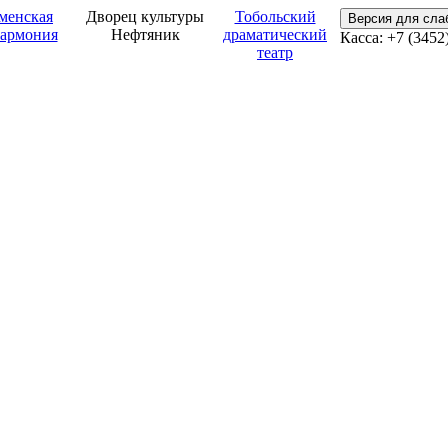
менская
Дворец культуры
Тобольский
Версия для сл
армония
Нефтяник
драматический
Касса: +7 (3452
театр