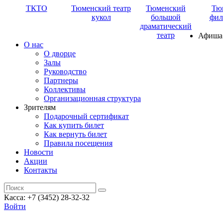
ТКТО
Тюменский театр
Тюменский
Тю
кукол
большой
фил
драматический
театр
Афиша
О нас
О дворце
Залы
Руководство
Партнеры
Коллективы
Организационная структура
Зрителям
Подарочный сертификат
Как купить билет
Как вернуть билет
Правила посещения
Новости
Акции
Контакты
Касса: +7 (3452)
28-32-32
Войти