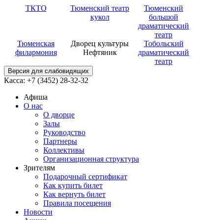
ТКТО
Тюменский театр
Тюменский
кукол
большой
драматический
театр
Тюменская
Дворец культуры
Тобольский
филармония
Нефтяник
драматический
театр
Версия для слабовидящих
Касса: +7 (3452)
28-32-32
Афиша
О нас
О дворце
Залы
Руководство
Партнеры
Коллективы
Организационная структура
Зрителям
Подарочный сертификат
Как купить билет
Как вернуть билет
Правила посещения
Новости