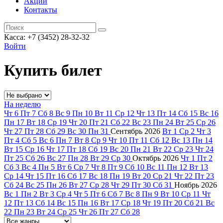
Акции
Контакты
Касса: +7 (3452)
28-32-32
Войти
Купить билет
На неделю
Чт
6
Пт
7
Сб
8
Вс
9
Пн
10
Вт
11
Ср
12
Чт
13
Пт
14
Сб
15
Вс
16
Пн
17
Вт
18
Ср
19
Чт
20
Пт
21
Сб
22
Вс
23
Пн
24
Вт
25
Ср
26
Чт
27
Пт
28
Сб
29
Вс
30
Пн
31
Сентябрь
2026
Вт
1
Ср
2
Чт
3
Пт
4
Сб
5
Вс
6
Пн
7
Вт
8
Ср
9
Чт
10
Пт
11
Сб
12
Вс
13
Пн
14
Вт
15
Ср
16
Чт
17
Пт
18
Сб
19
Вс
20
Пн
21
Вт
22
Ср
23
Чт
24
Пт
25
Сб
26
Вс
27
Пн
28
Вт
29
Ср
30
Октябрь
2026
Чт
1
Пт
2
Сб
3
Вс
4
Пн
5
Вт
6
Ср
7
Чт
8
Пт
9
Сб
10
Вс
11
Пн
12
Вт
13
Ср
14
Чт
15
Пт
16
Сб
17
Вс
18
Пн
19
Вт
20
Ср
21
Чт
22
Пт
23
Сб
24
Вс
25
Пн
26
Вт
27
Ср
28
Чт
29
Пт
30
Сб
31
Ноябрь
2026
Вс
1
Пн
2
Вт
3
Ср
4
Чт
5
Пт
6
Сб
7
Вс
8
Пн
9
Вт
10
Ср
11
Чт
12
Пт
13
Сб
14
Вс
15
Пн
16
Вт
17
Ср
18
Чт
19
Пт
20
Сб
21
Вс
22
Пн
23
Вт
24
Ср
25
Чт
26
Пт
27
Сб
28