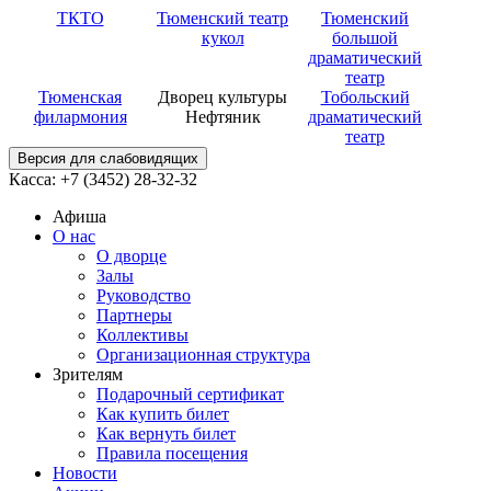
ТКТО
Тюменский театр
Тюменский
кукол
большой
драматический
театр
Тюменская
Дворец культуры
Тобольский
филармония
Нефтяник
драматический
театр
Версия для слабовидящих
Касса: +7 (3452)
28-32-32
Афиша
О нас
О дворце
Залы
Руководство
Партнеры
Коллективы
Организационная структура
Зрителям
Подарочный сертификат
Как купить билет
Как вернуть билет
Правила посещения
Новости