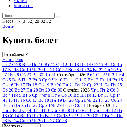
Акции
Контакты
Касса: +7 (3452)
28-32-32
Войти
Купить билет
На неделю
Пт
7
Сб
8
Вс
9
Пн
10
Вт
11
Ср
12
Чт
13
Пт
14
Сб
15
Вс
16
Пн
17
Вт
18
Ср
19
Чт
20
Пт
21
Сб
22
Вс
23
Пн
24
Вт
25
Ср
26
Чт
27
Пт
28
Сб
29
Вс
30
Пн
31
Сентябрь
2026
Вт
1
Ср
2
Чт
3
Пт
4
Сб
5
Вс
6
Пн
7
Вт
8
Ср
9
Чт
10
Пт
11
Сб
12
Вс
13
Пн
14
Вт
15
Ср
16
Чт
17
Пт
18
Сб
19
Вс
20
Пн
21
Вт
22
Ср
23
Чт
24
Пт
25
Сб
26
Вс
27
Пн
28
Вт
29
Ср
30
Октябрь
2026
Чт
1
Пт
2
Сб
3
Вс
4
Пн
5
Вт
6
Ср
7
Чт
8
Пт
9
Сб
10
Вс
11
Пн
12
Вт
13
Ср
14
Чт
15
Пт
16
Сб
17
Вс
18
Пн
19
Вт
20
Ср
21
Чт
22
Пт
23
Сб
24
Вс
25
Пн
26
Вт
27
Ср
28
Чт
29
Пт
30
Сб
31
Ноябрь
2026
Вс
1
Пн
2
Вт
3
Ср
4
Чт
5
Пт
6
Сб
7
Вс
8
Пн
9
Вт
10
Ср
11
Чт
12
Пт
13
Сб
14
Вс
15
Пн
16
Вт
17
Ср
18
Чт
19
Пт
20
Сб
21
Вс
22
Пн
23
Вт
24
Ср
25
Чт
26
Пт
27
Сб
28