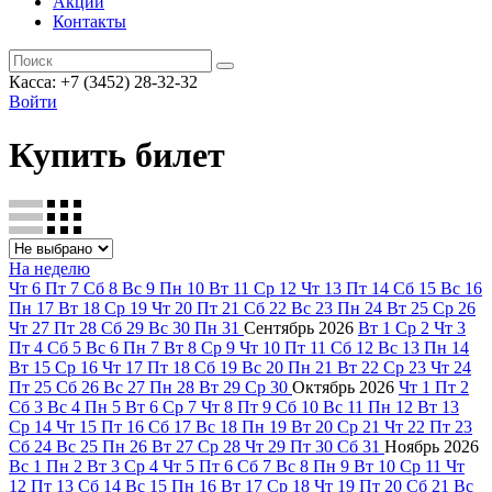
Акции
Контакты
Касса: +7 (3452)
28-32-32
Войти
Купить билет
На неделю
Чт
6
Пт
7
Сб
8
Вс
9
Пн
10
Вт
11
Ср
12
Чт
13
Пт
14
Сб
15
Вс
16
Пн
17
Вт
18
Ср
19
Чт
20
Пт
21
Сб
22
Вс
23
Пн
24
Вт
25
Ср
26
Чт
27
Пт
28
Сб
29
Вс
30
Пн
31
Сентябрь
2026
Вт
1
Ср
2
Чт
3
Пт
4
Сб
5
Вс
6
Пн
7
Вт
8
Ср
9
Чт
10
Пт
11
Сб
12
Вс
13
Пн
14
Вт
15
Ср
16
Чт
17
Пт
18
Сб
19
Вс
20
Пн
21
Вт
22
Ср
23
Чт
24
Пт
25
Сб
26
Вс
27
Пн
28
Вт
29
Ср
30
Октябрь
2026
Чт
1
Пт
2
Сб
3
Вс
4
Пн
5
Вт
6
Ср
7
Чт
8
Пт
9
Сб
10
Вс
11
Пн
12
Вт
13
Ср
14
Чт
15
Пт
16
Сб
17
Вс
18
Пн
19
Вт
20
Ср
21
Чт
22
Пт
23
Сб
24
Вс
25
Пн
26
Вт
27
Ср
28
Чт
29
Пт
30
Сб
31
Ноябрь
2026
Вс
1
Пн
2
Вт
3
Ср
4
Чт
5
Пт
6
Сб
7
Вс
8
Пн
9
Вт
10
Ср
11
Чт
12
Пт
13
Сб
14
Вс
15
Пн
16
Вт
17
Ср
18
Чт
19
Пт
20
Сб
21
Вс