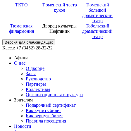
ТКТО
Тюменский театр
Тюменский
кукол
большой
драматический
театр
Тюменская
Дворец культуры
Тобольский
филармония
Нефтяник
драматический
театр
Версия для слабовидящих
Касса: +7 (3452)
28-32-32
Афиша
О нас
О дворце
Залы
Руководство
Партнеры
Коллективы
Организационная структура
Зрителям
Подарочный сертификат
Как купить билет
Как вернуть билет
Правила посещения
Новости